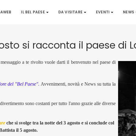
IAWEB
IL BEL PAESE
DA VISITARE
EVENTI
NEWS
osto si racconta il paese di L
messaggio a te rivolto vuole darti il benvenuto nel paese di
lklore del "Bel Paese".
Avvenimenti, novità e News su tutta la
il divertimento sono costanti per tutto l'anno grazie alle diverse
are
che si svolge tra la notte del 3 agosto e si conclude col
attista il 5 agosto.