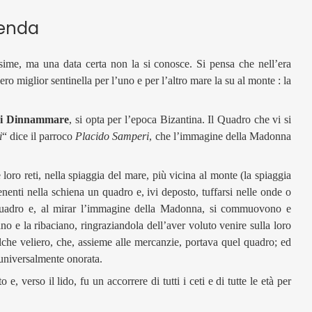
genda
ssime, ma una data certa non la si conosce. Si pensa che nell’era
ro miglior sentinella per l’uno e per l’altro mare la su al monte : la
di Dinnammare
, si opta per l’epoca Bizantina. Il Quadro che vi si
i
“ dice il parroco
Placido Samperi
, che l’immagine della Madonna
oro reti, nella spiaggia del mare, più vicina al monte (la spiaggia
enenti nella schiena un quadro e, ivi deposto, tuffarsi nelle onde o
l Quadro e, al mirar l’immagine della Madonna, si commuovono e
no e la ribaciano, ringraziandola dell’aver voluto venire sulla loro
ualche veliero, che, assieme alle mercanzie, portava quel quadro; ed
 universalmente onorata.
, verso il lido, fu un accorrere di tutti i ceti e di tutte le età per