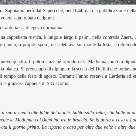
o. Sappiamo però dal Saperi che, nel 1644, data la pubblicazione della
o era stato rubato da ignoti.
i Larderia sia di epoca normanna.
 cappelletta rustica, è lungo e largo 8 palmi, nella contrada Zaera. Qu
ni anno, a proprie spese, ne celebrava sul monte la festa, e oltremo
 nuovo quadro. Il pittore anziché riprodurre la Madonna com’era dipinta
ola bianca. Si preoccupò di dipingere la scena dei Delfini che portavano
 tempo delle feste di agosto. Durante l’anno restava a Larderia ed e
tto la graziosa cappella di S.Giacomo.
l suo armento alle falde del monte. Salito sulla vetta, s’imbatte in un
mente la Madonna col Bambino tra le braccia. Se la porta a casa a La
ta il giorno prima. La riporta a casa per altre due volte e altre due v