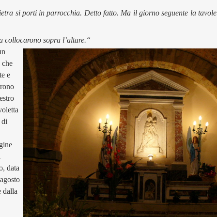
etra si porti in parrocchia. Detto fatto. Ma il giorno seguente la tavole
a collocarono sopra l’altare.“
un
o che
te e
urono
estro
voletta
 di
agine
l
o, data
i agosto
e dalla