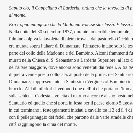
Saputo ciò, il Cappellano di Larderia, ordina che la tavoletta di pi
al monte.
Era troppo manifesto che la Madonna volesse star lassù. E lassù l
Nella notte del 30 settembre 1837, durante un terribile temporale, 
fulmine colpiva la tavoletta di pietra trovata dal pastorello Occhin
era murata sopra l’altare di Dinnamare. Rimasero intatte solo le tes
parte del collo della Madonna e del Bambino. Alcuni frammenti f
murati nella Chiesa di S. Sebastiano a Larderia Superiore, al lato d
dell’altare maggiore, dove ancora sono venerati dai fedeli. Altra ta
di pietra venne presto collocata, al posto della prima, nel Santuario
Dinnamare, rappresentante la Santissima Vergine col Bambino in
braccio. Ai lati inferiori si vedono i due delfini che portano l’imm
sulla schiena. Codesta tavoletta di marmo ancora è al suo posto ne
Santuario ed quello che si porta in festa per il paese giorno 5 agost
in cui terminano i festeggiamenti iniziati a cavallo tra il 3 ed il 4 d
con il pellegrinaggio dei fedeli che partono dalle varie stradelle ch
città raggiungono la cima del monte.