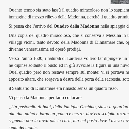
Quanto tempo sia stato lassù il quadro miracoloso non lo sappiam
immagine di mezzo rilievo della Madonna, perché il quadro primitiv
Si pensa che l’arrivo del
Quadro della Madonna
nella spiaggia d
Una copia del quadro miracoloso, che si conserva a Messina in una
villaggi vicini, tanto devoto della Madonna di Dinnamare che, og
divenne veneratissima ed operò prodigi.
Verso l’anno 1600, i naturali di Larderia vollero far dipingere un
ne dipinse soltanto il busto ed in giù avvolse la figura in una nuv
Quel quadro però non restava sempre sul monte; vi si portava nel
apposito altare, che sorgeva a destra della porta della sacrestia, so
il Santuario di Dinnamare era rimasto senza un quadro fisso.
Vi pensò la Madonna per farlo collocare.
„Un pastorello di buoi, della famiglia Occhino, stava a guardare i
alta due palmi e larga un palmo e mezzo, dov’era scolpita rozza
seguente non la trova più in casa, ma nel posto dove l’aveva trova
cima del monte.