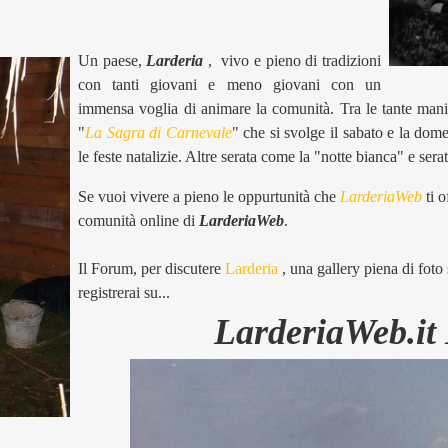
Un paese,
Larderia
, vivo e pieno di tradizioni
con tanti giovani e meno giovani con un
immensa voglia di animare la comunità. Tra le tante manif
"
La Sagra di Carnevale
" che si svolge il sabato e la dome
le feste natalizie. Altre serata come la "notte bianca" e s
Se vuoi vivere a pieno le oppurtunità che
LarderiaWeb
ti o
comunità online di
LarderiaWeb
.
Il Forum, per discutere
Larderia
, una gallery piena di foto s
registrerai su...
LarderiaWeb.it I