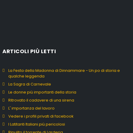
ARTICOLI PIÙ LETTI
La Festa della Madonna di Dinnammare - Un po di storia e
qualche leggenda
La Sagra di Carnevale
Le donne più importanti della storia
Ritrovato il cadavere di una sirena
L' importanza del lavoro
Vedere i profili privati di facebook
I Latitanti Italiani più pericolosi
Ripulito il torrente di Larderia