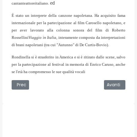
ed
cantanteattoreitaliano.
È stato un interprete della canzone napoletana. Ha acquisito fama
internazionale per la partecipazione al film Carosello napoletano, e
per aver lavorato alla colonna sonora del film di Roberto
Rossellini
Viaggio in Italia
, interamente composta da interpretazioni
di brani napoletani (tra cui "Autunno" di De Curtis-Bovio).
Rondinella si è strasferito in America e si è ritirato dalle scene, salvo
per la partecipazione al festival in memoria di Enrico Caruso, anche
se l'età ha compromesso le sue qualità vocali
Articolo precedente: Maria Grazia Cucinotta
Articolo succe
Prec
Avanti