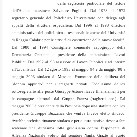
della segreteria particolare del rettore
dell'Ateneo messinese Salvatore Pugliatti. Dal 1973 al 1975
segretario generale del Policlinico Universitario con delega agli
appalti della struttura ospedaliera. Dal 1996 al 1998 direttore
amministrativo del policlinico e responsabile anche dell'Università
di Reggio Calabria per le attività di costruzione delle nuove facoltà.
Dal 1980 al 1994 Consigliere comunale capogruppo della
Democrazia Cristiana e presidente della commissione Lavori
Pubblici. Dal 1992 al '93 assessore ai Lavori Pubblici e ad interim
all'Urbanistica. Dal 12 agosto 1993 al maggio '94 e da maggio '98 a
maggio 2003 sindaco di Messina. Promotore della delibera del
"doppio approdo" per i traghetti privati. Fedelissimo dell'ex
sottosegretario alle poste Giuseppe Astone riceve finanziamenti per
le campagne elettorali dal Gruppo Franza (traghetti ecc.). Dal
maggio 2003 è presidente della Provincia dopo una staffetta con l'ex
presidente Giuseppe Buzzanca che veniva invece eletto sindaco.
Avrebbe preferito rimanere sindaco e per questo motivo riesce a fare
scatenare una durissima lotta giudiziaria contro l'esponente di
Alleanza Nazionale voluto dal senatore Nania. Grazie al vuoto