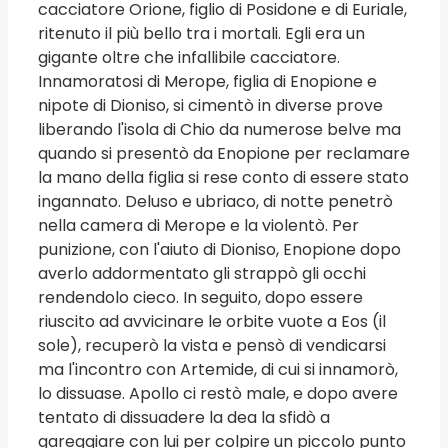
cacciatore Orione, figlio di Posidone e di Euriale,
ritenuto il più bello tra i mortali. Egli era un
gigante oltre che infallibile cacciatore.
Innamoratosi di Merope, figlia di Enopione e
nipote di Dioniso, si cimentò in diverse prove
liberando l'isola di Chio da numerose belve ma
quando si presentò da Enopione per reclamare
la mano della figlia si rese conto di essere stato
ingannato. Deluso e ubriaco, di notte penetrò
nella camera di Merope e la violentò. Per
punizione, con l'aiuto di Dioniso, Enopione dopo
averlo addormentato gli strappò gli occhi
rendendolo cieco. In seguito, dopo essere
riuscito ad avvicinare le orbite vuote a Eos (il
sole), recuperò la vista e pensò di vendicarsi
ma l'incontro con Artemide, di cui si innamorò,
lo dissuase. Apollo ci restò male, e dopo avere
tentato di dissuadere la dea la sfidò a
gareggiare con lui per colpire un piccolo punto