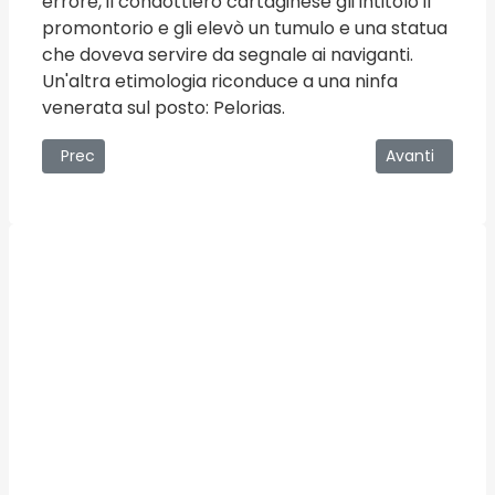
errore, il condottiero cartaginese gli intitolò il
promontorio e gli elevò un tumulo e una statua
che doveva servire da segnale ai naviganti.
Un'altra etimologia riconduce a una ninfa
venerata sul posto: Pelorias.
Articolo precedente: Scilla e Cariddi. I mostri dello stretto
Articolo succe
Prec
Avanti