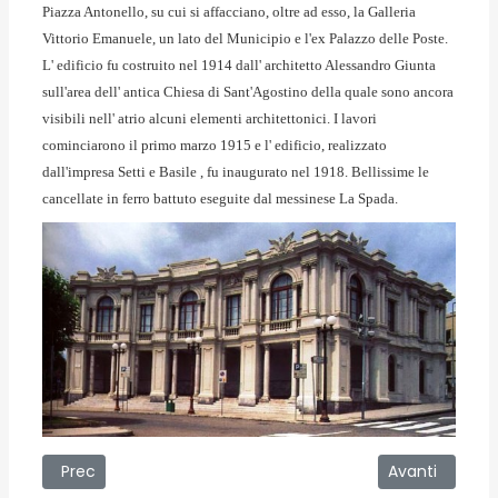
Piazza Antonello, su cui si affacciano, oltre ad esso, la Galleria
Vittorio Emanuele, un lato del Municipio e l'ex Palazzo delle Poste.
L' edificio fu costruito nel 1914 dall' architetto Alessandro Giunta
sull'area dell' antica Chiesa di Sant'Agostino della quale sono ancora
visibili nell' atrio alcuni elementi architettonici.
I lavori
cominciarono il primo marzo 1915 e l' edificio, realizzato
dall'impresa Setti e Basile , fu inaugurato nel 1918. Bellissime le
cancellate in ferro battuto eseguite dal messinese La Spada.
Articolo precedente: Palazzo della Stazione
Articolo succes
Prec
Avanti