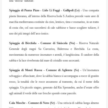
una “doccia” naturale.
Spiaggia di Punta Pizzo - Lido Li Foggi - Gallipoli (Le)
- Una compatta
pineta litoranea, all’interno della Riserva Isola S.Andrea precede vaste aree di
macchia mediterranea costituite da cisto, lentisco, timo e rosmarino, in un tratto
di costa che, col suo succedersi di cale sabbiose e basse scogliere tufacee, è
uno dei più integri dell’arco ionico.
Spiaggia di Bèrchida - Comune di Siniscola (Nu)
- Riserva Naturale
Generale degli stagni Sa Curcurica, Biderrosa e Berchida. La costa,
movimentata da numerose insenature e arenili, è lunghissima. Il candore della
sabbia e la luce riverberata dal mare di cristallo sono accecanti.
Spiaggia di Monti Russu - Comune di Aglientu (Ss)
- Un’insenatura
selvaggia e affascinate, dove la sabbia bianca si accompagna a rocce di granito
rosso, la tonalità che le rocce assumono al tramonto, da cui il nome della
spiaggia. Un piccolo stagno, generato dal Riu Sperandeu, anche d’estate offre
agli animali il verde delle sue fresche sponde come pascolo.
Cala Mosche - Comune di Noto (Sr)
- Una striscia di sabbia lunga almeno