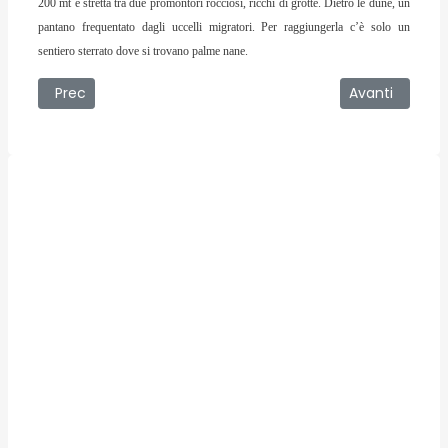
200 mt e stretta tra due promontori rocciosi, ricchi di grotte. Dietro le dune, un
pantano frequentato dagli uccelli migratori. Per raggiungerla c’è solo un
sentiero sterrato dove si trovano palme nane.
Articolo precedente: Le medicine da portare in viaggio
Articolo succe
Prec
Avanti