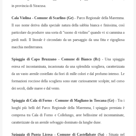
in provincia di Siracusa.
Cala Violina - Comune di Scarlino (Gr)
- Parco Regionale della Maremma.
Il suo nome deriva dalla speciale natura della sabbia bianca e finissima, così
particolare da produrre una sorta di “suono di violino” quando vi si cammina a
piedi nudi. Il litorale è circondato da un paesaggio da una fitta e rigogliosa
macchia mediterranea.
Spiaggia di Capo Bruzzano - Comune di Bianco (Rc)
- Una spiaggia
estesa ed incontaminata, incastonata da una splendida scogliera, caratterizzata
da un vasto arenile costellato da fiori di mille colori e dal profumo intenso. Le
formazioni rocciose della scogliera sono state curiosamente scolpite, nel corso
dei secoli, dalle maree e dal vento.
Spiaggia di Cala di Forno - Comune di Magliano in Toscana (Gr)
- Tra i
luoghi più belli del Parco Regionale della Maremma, l spiaggia premiata è
compresa tra Cala di Forno e Collelungo, aree bellissime ed incontaminate,
caratterizzate da un arenile selvaggio dominato da lunghe dune.
Spiaggia di Punta Licosa - Comune di Castellabate (Sa)
- Situata nel