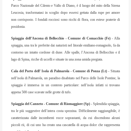
Parco Nazionale del Cilento e Vallo di Diano, è il luogo del mito della Sirena
Leucosia, trasformatasi in scoglio dopo essersi gettata dalla rupe per amore
non corrisposto. I fondali rocciosi sono ricchi di flora, con estese praterie di
posidonia.
Spiaggia dell’Ancona di Bellocchio - Comune di Comacchio (Fe)
- Alla
spiaggia, una tra le preferite dai naturisti nel litorale emiliano-romagnolo, fa da
contorno un intatto cordone di dune. Alle spalle, l’Ancona di Bellocchio e il
lago di Spina, ricche di uccelli e situate in una zona umida pregiata.
Cala del Porto dell’ Isola di Palmarola - Comune di Ponza (Lt)
- Situata
nell’isola di Palmarola, un paradiso disabitato nel Parco delle Isole Pontine, la
spiaggia è immersa in un contesto particolare: nell’isola infatti si trovano
appena 500 case scavate nelle grotte di tufo.
Spiaggia del Canneto - Comune di Riomaggiore (Sp)
- Splendida spiaggia,
tra le più suggestive dell’intera costa spezzina. Difficilmente raggiungibile, è
caratterizzata dalle incombenti rocce soprastanti, da cui discendono alcuni
piccoli rii, di cui uno ha creato una cascatella di acqua dolce che rappresenta