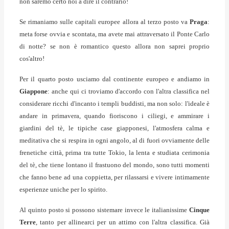
non saremo certo noi a dire il contrario!
Se rimaniamo sulle capitali europee allora al terzo posto va
Praga
:
meta forse ovvia e scontata, ma avete mai attraversato il Ponte Carlo
di notte? se non è romantico questo allora non saprei proprio
cos'altro!
Per il quarto posto usciamo dal continente europeo e andiamo in
Giappone
: anche qui ci troviamo d'accordo con l'altra classifica nel
considerare ricchi d'incanto i templi buddisti, ma non solo: l'ideale è
andare in primavera, quando fioriscono i ciliegi, e ammirare i
giardini del tè, le tipiche case giapponesi, l'atmosfera calma e
meditativa che si respira in ogni angolo, al di fuori ovviamente delle
frenetiche città, prima tra tutte Tokio, la lenta e studiata cerimonia
del tè, che tiene lontano il frastuono del mondo, sono tutti momenti
che fanno bene ad una coppietta, per rilassarsi e vivere intimamente
esperienze uniche per lo spirito.
Al quinto posto si possono sistemare invece le italianissime
Cinque
Terre
, tanto per allinearci per un attimo con l'altra classifica. Già