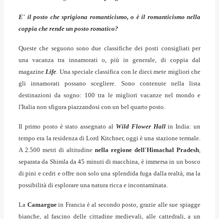
E' il posto che sprigiona romanticismo, o è il romanticismo nella
coppia che rende un posto romatico?
Queste che seguono sono due classifiche dei posti consigliati per
una vacanza tra innamorati o, più in generale, di coppia dal
magazine
Life
. Una speciale classifica con le dieci mete migliori che
gli innamorati possano scegliere. Sono contenute nella lista
destinazioni da sogno: 100 tra le migliori vacanze nel mondo e
l'Italia non sfigura piazzandosi con un bel quarto posto.
Il primo posto è stato assegnato al
Wild Flower Hall
in India: un
tempo era la residenza di Lord Kitchner, oggi è una stazione termale.
A 2.500 metri di altitudine
nella regione dell'Himachal Pradesh
,
separata da Shimla da 45 minuti di macchina, è immersa in un bosco
di pini e cedri e offre non solo una splendida fuga dalla realtà, ma la
possibilità di esplorare una natura ricca e incontaminata.
La
Camargue
in Francia è al secondo posto, grazie alle sue spiagge
bianche, al fascino delle cittadine medievali, alle cattedrali, a un