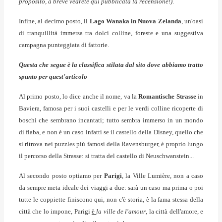
proposito, a breve vedrete qui pubblicata la recensione!)
.
Infine, al decimo posto, il
Lago Wanaka in Nuova Zelanda
, un'oasi
di tranquillità immersa tra dolci colline, foreste e una suggestiva
campagna punteggiata di fattorie.
Questa che segue è la classifica stilata dal sito dove abbiamo tratto
spunto per quest'articolo
Al primo posto, lo dice anche il nome, va la
Romantische Strasse
in
Baviera, famosa per i suoi castelli e per le verdi colline ricoperte di
boschi che sembrano incantati; tutto sembra immerso in un mondo
di fiaba, e non è un caso infatti se il castello della Disney, quello che
si ritrova nei puzzles più famosi della Ravensburger, è proprio lungo
il percorso della Strasse: si tratta del castello di Neuschwanstein...
Al secondo posto optiamo per
Parigi
, la Ville Lumière, non a caso
da sempre meta ideale dei viaggi a due: sarà un caso ma prima o poi
tutte le coppiette finiscono qui, non c'è storia, è la fama stessa della
città che lo impone, Parigi
è
la ville de l'amour
, la città dell'amore, e