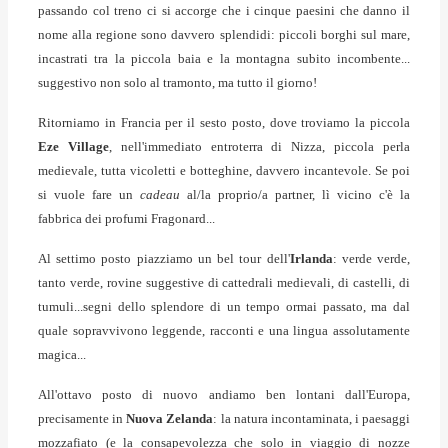
passando col treno ci si accorge che i cinque paesini che danno il
nome alla regione sono davvero splendidi: piccoli borghi sul mare,
incastrati tra la piccola baia e la montagna subito incombente...
suggestivo non solo al tramonto, ma tutto il giorno!
Ritorniamo in Francia per il sesto posto, dove troviamo la piccola
Eze Village
, nell'immediato entroterra di Nizza, piccola perla
medievale, tutta vicoletti e botteghine, davvero incantevole. Se poi
si vuole fare un
cadeau
al/la proprio/a partner, lì vicino c'è la
fabbrica dei profumi Fragonard...
Al settimo posto piazziamo un bel tour dell'
Irlanda
: verde verde,
tanto verde, rovine suggestive di cattedrali medievali, di castelli, di
tumuli...segni dello splendore di un tempo ormai passato, ma dal
quale sopravvivono leggende, racconti e una lingua assolutamente
magica...
All'ottavo posto di nuovo andiamo ben lontani dall'Europa,
precisamente in
Nuova Zelanda
: la natura incontaminata, i paesaggi
mozzafiato (e la consapevolezza che solo in viaggio di nozze