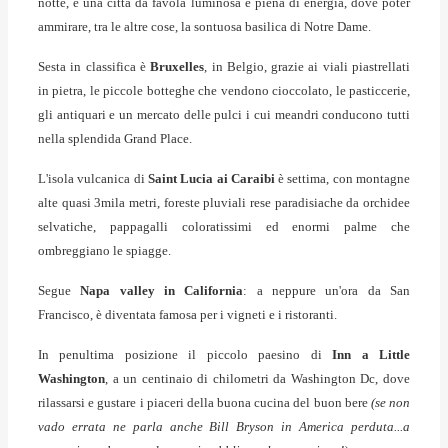
notte, è una città da favola luminosa e piena di energia, dove poter
ammirare, tra le altre cose, la sontuosa basilica di Notre Dame.
Sesta in classifica è
Bruxelles
, in Belgio, grazie ai viali piastrellati
in pietra, le piccole botteghe che vendono cioccolato, le pasticcerie,
gli antiquari e un mercato delle pulci i cui meandri conducono tutti
nella splendida Grand Place.
L'isola vulcanica di
Saint Lucia ai Caraibi
è settima, con montagne
alte quasi 3mila metri, foreste pluviali rese paradisiache da orchidee
selvatiche, pappagalli coloratissimi ed enormi palme che
ombreggiano le spiagge.
Segue
Napa valley in California
: a neppure un'ora da San
Francisco, è diventata famosa per i vigneti e i ristoranti.
In penultima posizione il piccolo paesino di
Inn a Little
Washington
, a un centinaio di chilometri da Washington Dc, dove
rilassarsi e gustare i piaceri della buona cucina del buon bere
(se non
vado errata ne parla anche Bill Bryson in America perduta...a