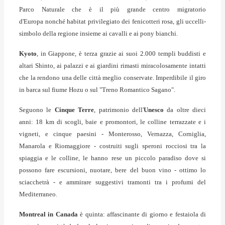
Parco Naturale che è il più grande centro migratorio
d'Europa nonché habitat privilegiato dei fenicotteri rosa, gli uccelli-
simbolo della regione insieme ai cavalli e ai pony bianchi.
Kyoto
, in Giappone, è terza grazie ai suoi 2.000 templi buddisti e
altari Shinto, ai palazzi e ai giardini rimasti miracolosamente intatti
che la rendono una delle città meglio conservate. Imperdibile il giro
in barca sul fiume Hozu o sul "Treno Romantico Sagano".
Seguono le
Cinque Terre
, patrimonio dell'
Unesco
da oltre dieci
anni: 18 km di scogli, baie e promontori, le colline terrazzate e i
vigneti, e cinque paesini - Monterosso, Vernazza, Corniglia,
Manarola e Riomaggiore - costruiti sugli speroni rocciosi tra la
spiaggia e le colline, le hanno rese un piccolo paradiso dove si
possono fare escursioni, nuotare, bere del buon vino - ottimo lo
sciacchetrà - e ammirare suggestivi tramonti tra i profumi del
Mediterraneo.
Montreal in Canada
è quinta: affascinante di giorno e festaiola di