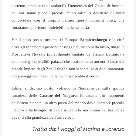
potremo permetterci di andarci!), l'immensità del Creato di fronte a
cui noi siamo piccoli piccoli, fanno salire il desiderio di voler
condividere con il proprio partner questi momenti unici, che
rimarranno poi ricordi indelebili nella memoria.
Per il nono posto torniamo in Europa:
Sanpietroburgo
è la città
dove gli innamorati possono passeggiare, mano nella mano, lungo la
Prospettiva Nevskij (mirabilmente cantata da Franco Battiato) e
ammirare gli splendidi palazzi che testimoniano ancora il faste del
grande Impero degli Zar. Il freddo non si sente, se ai due innamorati
che passeggiano mano nella mano si riscalda il cuore...
Infine, al decimo posto, voliamo in Nordamerica, sulla sponda
canadese delle
Cascate del Niagara
, le cascate più imponenti
dell'intero pianeta, un altro posto del mondo dove l'uomo è piccolo
piccolo e ha bisogno di avere accanto la sua donna per farsi forza
davanti alla grandezza dell'Universo...
Tratto da: i viaggi di Marina e Lorenzo