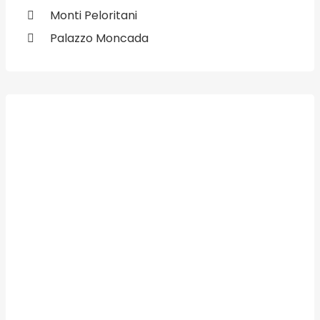
Monti Peloritani
Palazzo Moncada