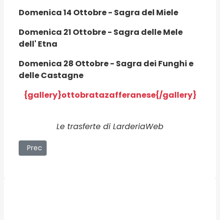
Domenica 14 Ottobre - Sagra del Miele
Domenica 21 Ottobre - Sagra delle Mele
dell' Etna
Domenica 28 Ottobre - Sagra dei Funghi e
delle Castagne
{gallery}ottobratazafferanese{/gallery}
Le trasferte di LarderiaWeb
Articolo precedente: San Vito Lo Capo (TP) - Cous Cous 
Prec