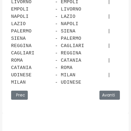
LIVORNO - EMPOLI |
EMPOLI - LIVORNO
NAPOLI - LAZIO |
LAZIO - NAPOLI
PALERMO - SIENA |
SIENA - PALERMO
REGGINA - CAGLIARI |
CAGLIARI - REGGINA
ROMA - CATANIA |
CATANIA - ROMA
UDINESE - MILAN |
MILAN - UDINESE
Articolo precedente: 16/08/2007 - Il calendario della Ser
Articolo succe
Prec
Avanti