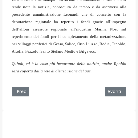
rende nota la notizia, conosciuta da tempo e da ascriversi alla
precedente amministrazione Leonardi che di concerto con la
deputazione regionale ha reperito i fondi grazie all’impegno
dell’allora assessore regionale all’industria Marina Noè, sul
reperimento dei fondi per il completamento della metanizzazione
nei villaggi periferici di Gesso, Salice, Orto Liuzzo, Rodia, Tipoldo,
Altolia, Pezzolo, Santo Stefano Medio e Briga ecc.
Quindi, ed è la cosa più importante della notizia, anche Tipoldo
sarà coperta dalla rete di distribuzione del gas
.
Articolo precedente: 25/01/2007 - Pericolo nella salita di 
Articolo succe
Prec
Avanti