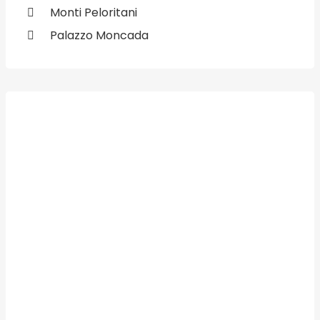
Monti Peloritani
Palazzo Moncada