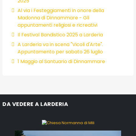
2025
Al via i Festeggiamenti in onore della
Madonna di Dinnammare - Gli
appuntamenti religiosi e ricreativi
Il Festival Bandistico 2025 a Larderia
A Larderia va in scena "Vicoli d'Arte".
Appuntamento per sabato 26 luglio
1 Maggio al Santuario di Dinnammare
DA VEDERE A LARDERIA