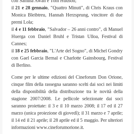
con Samina Awan e Tom Hudson;
il
21 e 28 gennaio
, "Quattro Minuti", di Chris Kraus con
Monica Bleibtreu, Hannah Herzsprung, vincitore di due
premi Lola;
il
4 e 11 febbraio
, "Salvador – 26 anni contro", di Manuel
Huerga con Daniel Bruhl e Tristan Ulloa, Festival di
Cannes;
il
18 e 25 febbraio
, "L'Arte del Sogno", di Michel Gondry
con Gael Garcia Bernal e Charlotte Gainsbourg, Festival
di Berlino.
Come per le ultime edizioni del Cineforum Don Orione,
cinque film della rassegna saranno scelti dai soci nei limiti
della disponibilità della distribuzione tra le novità della
stagione 2007/2008. Le pellicole selezionate dai soci
saranno proiettate: il 3 e il 10 marzo 2008; il 17 ed il 27
marzo (unica proiezione di giovedì); il 31 marzo e 7 aprile;
il 14 ed il 21 aprile; il 28 aprile ed il 5 maggio. Per ulteriori
informazioni www.cineforumorione.it.