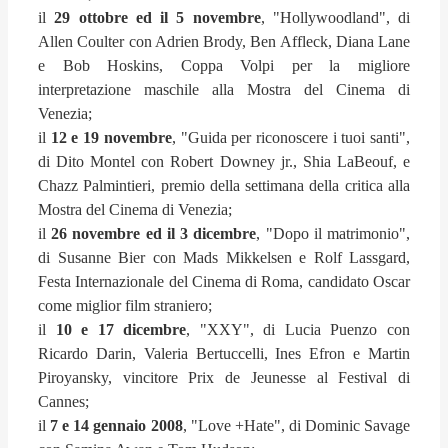
il
29 ottobre ed il 5 novembre
, "Hollywoodland", di
Allen Coulter con Adrien Brody, Ben Affleck, Diana Lane
e Bob Hoskins, Coppa Volpi per la migliore
interpretazione maschile alla Mostra del Cinema di
Venezia;
il
12 e 19 novembre
, "Guida per riconoscere i tuoi santi",
di Dito Montel con Robert Downey jr., Shia LaBeouf, e
Chazz Palmintieri, premio della settimana della critica alla
Mostra del Cinema di Venezia;
il
26 novembre ed il 3 dicembre
, "Dopo il matrimonio",
di Susanne Bier con Mads Mikkelsen e Rolf Lassgard,
Festa Internazionale del Cinema di Roma, candidato Oscar
come miglior film straniero;
il
10 e 17 dicembre
, "XXY", di Lucia Puenzo con
Ricardo Darin, Valeria Bertuccelli, Ines Efron e Martin
Piroyansky, vincitore Prix de Jeunesse al Festival di
Cannes;
il
7 e 14 gennaio 2008
, "Love +Hate", di Dominic Savage