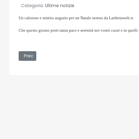
Categoria:
Ultime notizie
Un caloroso e sentito augurio per un Natale sereno da Larderiaweb.it.
Che questo giorno porti tanta pace e serenità nei vostri cuori e in quelli 
Articolo precedente: NATALE CAPODANNO LA RABBIA
Prec