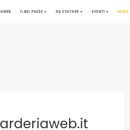
IAWEB
IL BEL PAESE
DA VISITARE
EVENTI
NEWS
arderiaweb.it