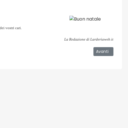
dei vostri cari.
La Redazione di Larderiaweb.it
Articolo success
Avanti