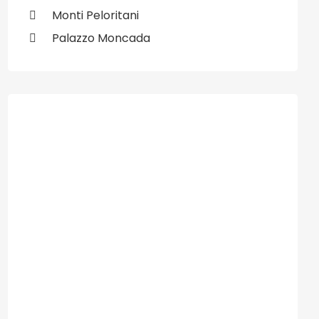
Monti Peloritani
Palazzo Moncada