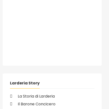
ivo: 18/11/2009 - Raccolta firme contro il dissesto idrogeologico d
Larderia Story
La Storia di Larderia
Il Barone Concicero