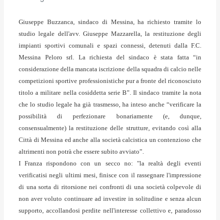
Giuseppe Buzzanca, sindaco di Messina, ha richiesto tramite lo
studio legale dell'avv. Giuseppe Mazzarella, la restituzione degli
impianti sportivi comunali e spazi connessi, detenuti dalla F.C.
Messina Peloro srl. La richiesta del sindaco è stata fatta “in
considerazione della mancata iscrizione della squadra di calcio nelle
competizioni sportive professionistiche pur a fronte del riconosciuto
titolo a militare nella cosiddetta serie B”. Il sindaco tramite la nota
che lo studio legale ha già trasmesso, ha inteso anche “verificare la
possibilità di perfezionare bonariamente (e, dunque,
consensualmente) la restituzione delle strutture, evitando così alla
Città di Messina ed anche alla società calcistica un contenzioso che
altrimenti non potrà che essere subito avviato”.
I Franza rispondono con un secco no: "la realtà degli eventi
verificatisi negli ultimi mesi, finisce con il rassegnare l'impressione
di una sorta di ritorsione nei confronti di una società colpevole di
non aver voluto continuare ad investire in solitudine e senza alcun
supporto, accollandosi perdite nell'interesse collettivo e, paradosso