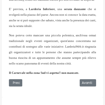
E' prevista, a
Larderia Inferiore
, una
serata danzante
che si
svolgerà nella piazza del paese. Ancora non si conosce la data esatta,
anche se si può supporre che sabato, vista anche la presenza dei carri,
sia la serata ideale.
Non poteva certo mancare una piccola polemica,
anch'essa ormai
tradizionale negli eventi organizzati, quest'anno concentrata
sui
contributi di sostegno alle varie iniziative. LarderiaWeb.it ringrazia
gli organizzatori e tutte le persone che stanno partecipando alla
buona riuscita di un appuntamento che assume sempre più rilievo
nello scarso panorama di eventi della nostra città.
Il Carnevale nella zona Sud vi aspetta!! non mancate.
Articolo precedente: 1 Marzo 2011 Ennesimo evento tempor
Articolo succe
Prec
Avanti