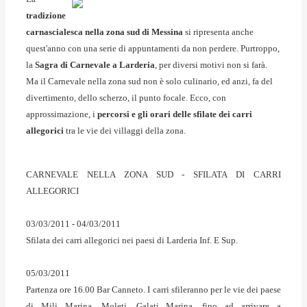
tradizione
carnascialesca nella zona sud di Messina
si ripresenta anche
quest'anno con una serie di appuntamenti da non perdere. Purtroppo,
la
Sagra di Carnevale a Larderia
, per diversi motivi non si farà.
Ma il Carnevale nella zona sud non è solo culinario, ed anzi, fa del
divertimento, dello scherzo, il punto focale. Ecco, con
approssimazione, i
percorsi e gli orari delle sfilate dei carri
allegorici
tra le vie dei villaggi della zona.
CARNEVALE NELLA ZONA SUD - SFILATA DI CARRI
ALLEGORICI
03/03/2011 - 04/03/2011
Sfilata dei carri allegorici nei paesi di Larderia Inf. E Sup.
05/03/2011
Partenza ore 16.00 Bar Canneto. I carri sfileranno per le vie dei paese
di Mili Marina, Moleti, Galati Marina, fino ad arrivare a