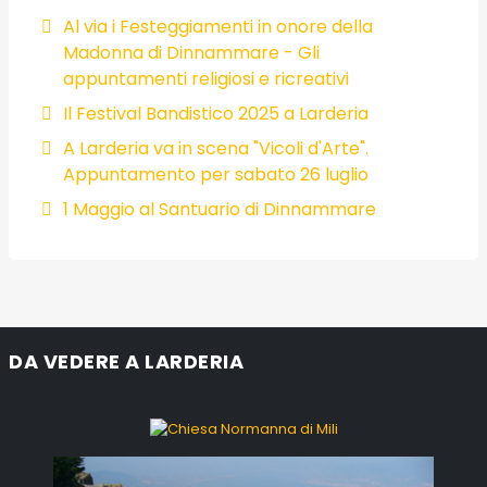
Al via i Festeggiamenti in onore della
Madonna di Dinnammare - Gli
appuntamenti religiosi e ricreativi
Il Festival Bandistico 2025 a Larderia
A Larderia va in scena "Vicoli d'Arte".
Appuntamento per sabato 26 luglio
1 Maggio al Santuario di Dinnammare
DA VEDERE A LARDERIA