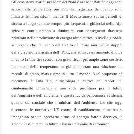
Gli ecosistemi marini nel Mare del Nord e nel Mar Baltico oggi sono
esposti alle temperature più miti mai registrate da quando sono
iniziate le misurazioni, mentre il Mediterraneo subirà periodi di
siccità a lungo termine sempre più frequenti. I ghiacciai nelle Alpi
svizzere continueranno a diminuire, con conseguenti drastiche
riduzioni nella produzione di energia idroelettrica. A livello globale,
si prevede che l’aumento del livello del mare sarà pari al doppio
della previsione massima dell’IPCC, che stimava un aumento di 0,59
m entro la fine del secolo, con gravi rischi per ampie zone costiere.
L’aumento delle temperature ha già comportato una riduzione nei
raccolti di grano, mais e orzo in tutto il mondo.
A tal proposito ad
esprimersi è Tina Tin, climatologa e autrice del report: “Il
cambiamento climatico è una sfida prioritaria per il futuro
dell’umanità e dell’ambiente, e questa lucida panoramica evidenzia
quanto sia cruciale che i ministri dell’Ambiente UE che oggi
discutono le normative UE contro il cambiamento climatico si
impegnino per un pacchetto clima ed energia forte e decisivo, in
grado di assicurarci un futuro a bassa emissione di carbonio”.