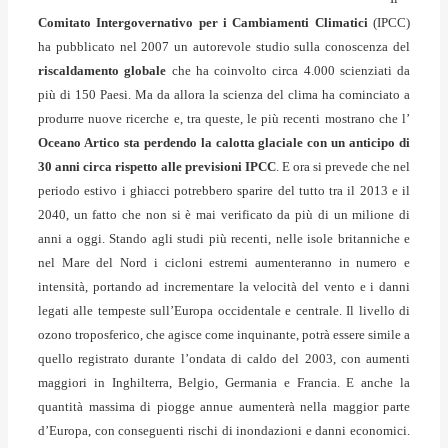
Comitato Intergovernativo per i Cambiamenti Climatici
(IPCC)
ha pubblicato nel 2007 un autorevole studio sulla conoscenza del
riscaldamento globale
che ha coinvolto circa 4.000 scienziati da
più di 150 Paesi. Ma da allora la scienza del clima ha cominciato a
produrre nuove ricerche e, tra queste, le più recenti mostrano che l’
Oceano Artico sta perdendo la calotta glaciale con un anticipo di
30 anni circa rispetto alle previsioni IPCC
. E ora si prevede che nel
periodo estivo i ghiacci potrebbero sparire del tutto tra il 2013 e il
2040, un fatto che non si è mai verificato da più di un milione di
anni a oggi. Stando agli studi più recenti, nelle isole britanniche e
nel Mare del Nord i cicloni estremi aumenteranno in numero e
intensità, portando ad incrementare la velocità del vento e i danni
legati alle tempeste sull’Europa occidentale e centrale. Il livello di
ozono troposferico, che agisce come inquinante, potrà essere simile a
quello registrato durante l’ondata di caldo del 2003, con aumenti
maggiori in Inghilterra, Belgio, Germania e Francia. E anche la
quantità massima di piogge annue aumenterà nella maggior parte
d’Europa, con conseguenti rischi di inondazioni e danni economici.