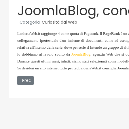
JoomlaBlog, con
Categoria:
Curiosità dal Web
LarderiaWeb.it raggiunge 4 come quota di Pagerank.
Il
PageRank
è un 
collegamento ipertestuale d'un insieme di documenti, come ad esemp
relativa all'interno della serie, dove per serie si intende un gruppo di sit
lo dobbiamo al lavoro svolto da
JoomlaBlog
, agenzia Web che si oc
Durante questi ultimi mesi, infatti, siamo stati selezionati come modello
Se desideri un sito internet tutto per te, LarderiaWeb.it consiglia Jooml
Articolo precedente: Comprando le arance della salute 
Prec