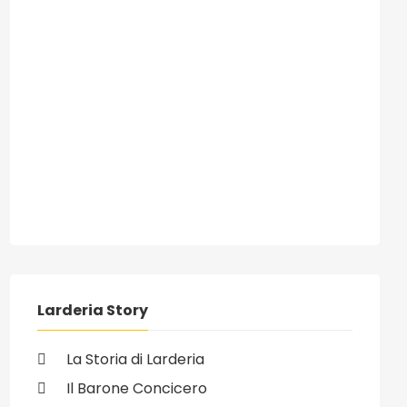
ivo: Quelle che lasciano la scia sono depresse
Larderia Story
La Storia di Larderia
Il Barone Concicero