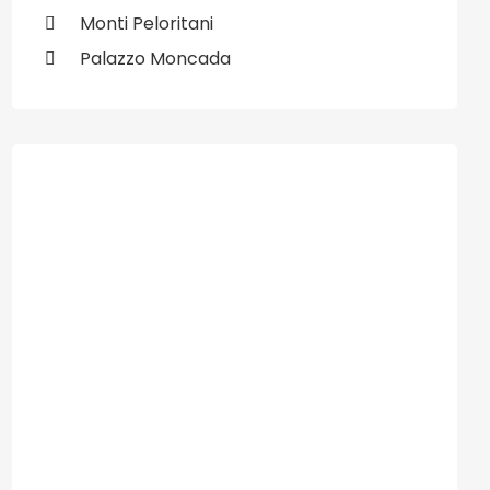
Monti Peloritani
Palazzo Moncada