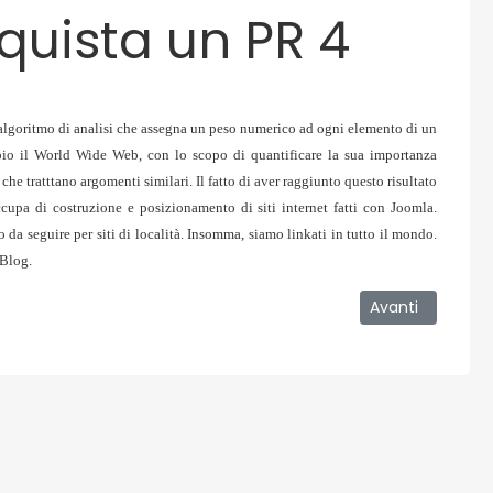
quista un PR 4
algoritmo di analisi che assegna un peso numerico ad ogni elemento di un
io il World Wide Web, con lo scopo di quantificare la sua importanza
i che tratttano argomenti similari. Il fatto di aver raggiunto questo risultato
cupa di costruzione e posizionamento di siti internet fatti con Joomla.
 da seguire per siti di località. Insomma, siamo linkati in tutto il mondo.
aBlog.
aiuti la ricerca contro il cancro
Articolo success
Avanti