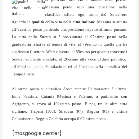
Messina perde solo una posizione nella
classifica stilata ogni anno dal Sole24ore
riguardo la
qualità della vita nelle città italiane
. Messina si attesta
all’82esimo posto perdendo una posizione rispetto all'anno passato.
La città dello Stretto si è posizionata al 97esimo posto nella
graduatoria relativa al tenore di vita, al 79esimo in quella che ha
analizzato il settore Affari e lavoro, al 85esimo per quanto concerne i
Servizi ambiente e salute, al 26esimo alla voce Ordine pubblico,
all’80esimo per la Popolazione ed al 74esimo nella classifica del
Tempo libero.
Al primo posto si classifica Aosta mentre Caltanissetta è ultima.
Enna 79esima, Catania 94esima e Palermo, a parimerito con
Agrigento, si trova al 101esimo posto. E poi, tra le altre città
siciliane, Trapani (100), Siracusa (97), Ragusa (91) e ultima
Caltanissetta. Reggio Calabria occupa il 92 esimo posto.
{mosgoogle center}