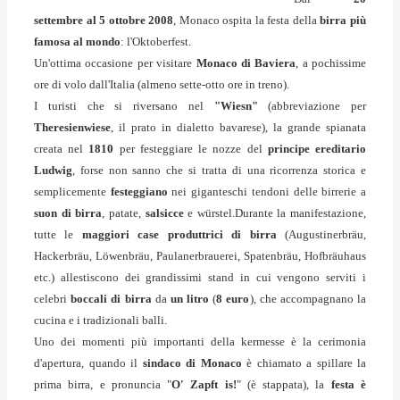
settembre al 5 ottobre 2008
, Monaco ospita la festa della
birra più
famosa al mondo
: l'Oktoberfest.
Un'ottima occasione per visitare
Monaco di Baviera
, a pochissime
ore di volo dall'Italia (almeno sette-otto ore in treno).
I turisti che si riversano nel
"Wiesn"
(abbreviazione per
Theresienwiese
, il prato in dialetto bavarese), la grande spianata
creata nel
1810
per festeggiare le nozze del
principe ereditario
Ludwig
, forse non sanno che si tratta di una ricorrenza storica e
semplicemente
festeggiano
nei giganteschi tendoni delle birrerie a
suon di birra
, patate,
salsicce
e würstel.
Durante la manifestazione,
tutte le
maggiori case produttrici di birra
(Augustinerbräu,
Hackerbräu, Löwenbräu, Paulanerbrauerei, Spatenbräu, Hofbräuhaus
etc.) allestiscono dei grandissimi stand in cui vengono serviti i
celebri
boccali di birra
da
un litro
(
8 euro
), che accompagnano la
cucina e i tradizionali balli.
Uno dei momenti più importanti della kermesse è la cerimonia
d'apertura, quando il
sindaco di Monaco
è chiamato a spillare la
prima birra, e pronuncia "
O' Zapft is!
" (è stappata), la
festa è