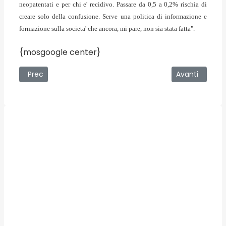
neopatentati e per chi e' recidivo. Passare da 0,5 a 0,2% rischia di
creare solo della confusione. Serve una politica di informazione e
formazione sulla societa' che ancora, mi pare, non sia stata fatta".
{mosgoogle center}
Articolo precedente: Dove vai povero politico?
Articolo succes
Prec
Avanti