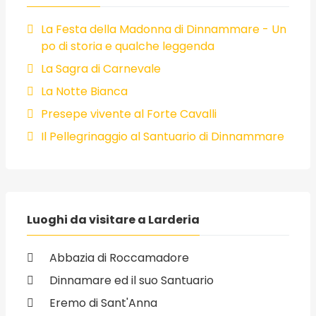
La Festa della Madonna di Dinnammare - Un
po di storia e qualche leggenda
La Sagra di Carnevale
La Notte Bianca
Presepe vivente al Forte Cavalli
Il Pellegrinaggio al Santuario di Dinnammare
Luoghi da visitare a Larderia
Abbazia di Roccamadore
Dinnamare ed il suo Santuario
Eremo di Sant'Anna