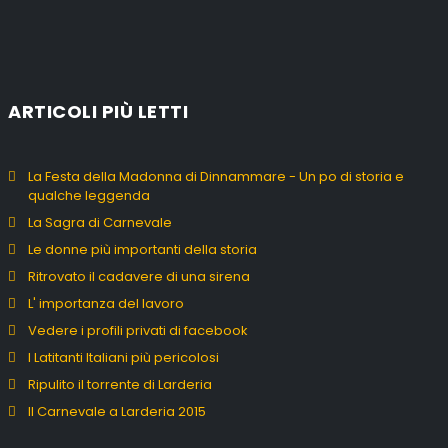
ARTICOLI PIÙ LETTI
La Festa della Madonna di Dinnammare - Un po di storia e
qualche leggenda
La Sagra di Carnevale
Le donne più importanti della storia
Ritrovato il cadavere di una sirena
L' importanza del lavoro
Vedere i profili privati di facebook
I Latitanti Italiani più pericolosi
Ripulito il torrente di Larderia
Il Carnevale a Larderia 2015