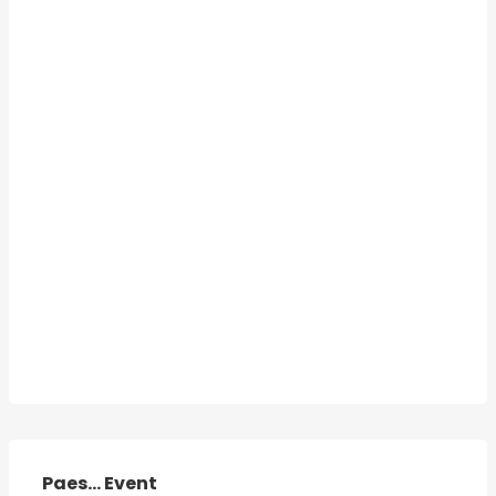
Paes... Event