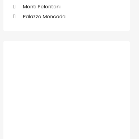
Monti Peloritani
Palazzo Moncada