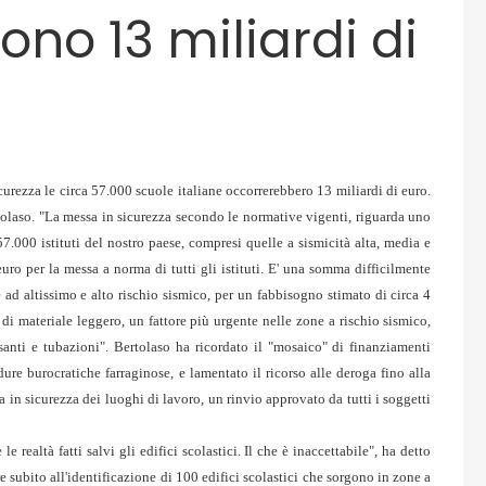
iono 13 miliardi di
icurezza le circa 57.000 scuole italiane occorrerebbero 13 miliardi di euro.
tolaso. "La messa in sicurezza secondo le normative vigenti, riguarda uno
57.000 istituti del nostro paese, compresi quelle a sismicità alta, media e
ro per la messa a norma di tutti gli istituti. E' una somma difficilmente
e ad altissimo e alto rischio sismico, per un fabbisogno stimato di circa 4
 di materiale leggero, un fattore più urgente nelle zone a rischio sismico,
santi e tubazioni". Bertolaso ha ricordato il "mosaico" di finanziamenti
ure burocratiche farraginose, e lamentato il ricorso alle deroga fino alla
 in sicurezza dei luoghi di lavoro, un rinvio approvato da tutti i soggetti
 realtà fatti salvi gli edifici scolastici. Il che è inaccettabile", ha detto
 subito all'identificazione di 100 edifici scolastici che sorgono in zone a