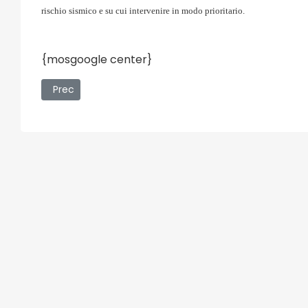
rischio sismico e su cui intervenire in modo prioritario.
{mosgoogle center}
Articolo precedente: Match Bomb con i fiammiferi
Prec