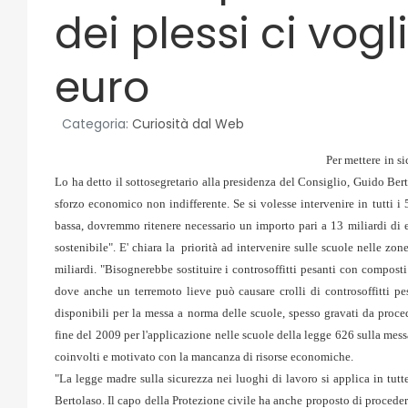
dei plessi ci vogl
euro
Categoria:
Curiosità dal Web
Per mettere in s
Lo ha detto il sottosegretario alla presidenza del Consiglio, Guido Ber
sforzo economico non indifferente. Se si volesse intervenire in tutti i 
bassa, dovremmo ritenere necessario un importo pari a 13 miliardi di eu
sostenibile". E' chiara la priorità ad intervenire sulle scuole nelle zon
miliardi. "Bisognerebbe sostituire i controsoffitti pesanti con composti
dove anche un terremoto lieve può causare crolli di controsoffitti pe
disponibili per la messa a norma delle scuole, spesso gravati da proced
fine del 2009 per l'applicazione nelle scuole della legge 626 sulla messa
coinvolti e motivato con la mancanza di risorse economiche.
"La legge madre sulla sicurezza nei luoghi di lavoro si applica in tutte le
Bertolaso. Il capo della Protezione civile ha anche proposto di procedere