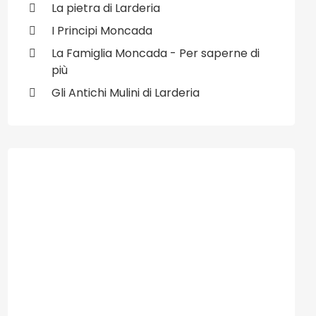
La pietra di Larderia
I Principi Moncada
La Famiglia Moncada - Per saperne di
più
ivo: Siti per il fotomontaggio online
Gli Antichi Mulini di Larderia