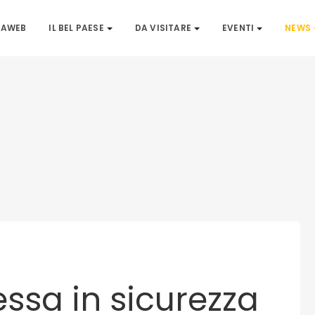
IAWEB
IL BEL PAESE
DA VISITARE
EVENTI
NEWS
essa in sicurezza