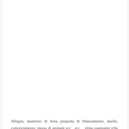
Allegria, momento di festa, proposta di fidanzamento, duello,
corteggiamento, morso di animale ecc…ecc… ritmo osannante (che