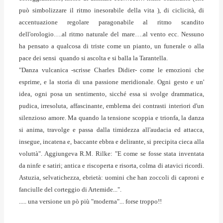
può simbolizzare il ritmo inesorabile della vita ), di ciclicità, di
accentuazione regolare paragonabile al ritmo scandito
dell'orologio….al ritmo naturale del mare….al vento ecc. Nessuno
ha pensato a qualcosa di triste come un pianto, un funerale o alla
pace dei sensi quando si ascolta e si balla la Tarantella.
"Danza vulcanica -scrisse Charles Didier- come le emozioni che
esprime, e la storia di una passione meridionale. Ogni gesto e un'
idea, ogni posa un sentimento, sicché essa si svolge drammatica,
pudica, irresoluta, affascinante, emblema dei contrasti interiori d'un
silenzioso amore. Ma quando la tensione scoppia e trionfa, la danza
si anima, travolge e passa dalla timidezza all'audacia ed attacca,
insegue, incatena e, baccante ebbra e delirante, si precipita cieca alla
voluttà". Aggiungeva R.M. Rilke: "E come se fosse stata inventata
da ninfe e satiri; antica e riscoperta e risorta, colma di atavici ricordi.
Astuzia, selvatichezza, ebrietà: uomini che han zoccoli di caproni e
fanciulle del corteggio di Artemide...".
..... una versione un pò più "moderna"... forse troppo!!