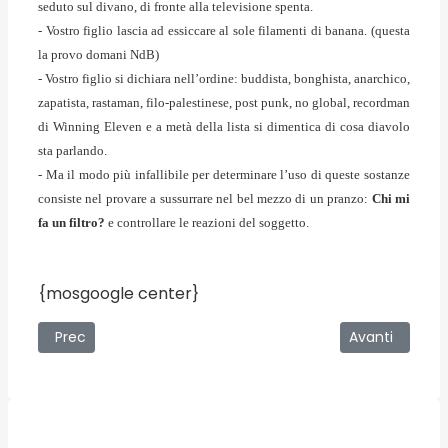
seduto sul divano, di fronte alla televisione spenta.
- Vostro figlio lascia ad essiccare al sole filamenti di banana. (questa
la provo domani NdB)
- Vostro figlio si dichiara nell’ordine: buddista, bonghista, anarchico,
zapatista, rastaman, filo-palestinese, post punk, no global, recordman
di Winning Eleven e a metà della lista si dimentica di cosa diavolo
sta parlando.
- Ma il modo più infallibile per determinare l’uso di queste sostanze
consiste nel provare a sussurrare nel bel mezzo di un pranzo:
Chi mi
fa un filtro?
e controllare le reazioni del soggetto.
{mosgoogle center}
Articolo precedente: La politica e la proprietà. Punti di vis
Articolo succe
Prec
Avanti