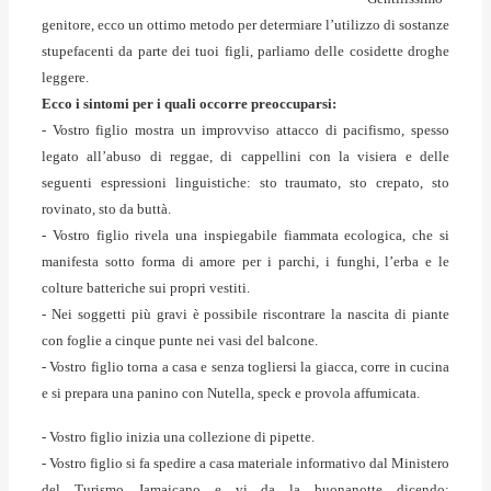
genitore, ecco un ottimo metodo per determiare l’utilizzo di sostanze
stupefacenti da parte dei tuoi figli, parliamo delle cosidette droghe
leggere.
Ecco i sintomi per i quali occorre preoccuparsi:
- Vostro figlio mostra un improvviso attacco di pacifismo, spesso
legato all’abuso di reggae, di cappellini con la visiera e delle
seguenti espressioni linguistiche: sto traumato, sto crepato, sto
rovinato, sto da buttà.
- Vostro figlio rivela una inspiegabile fiammata ecologica, che si
manifesta sotto forma di amore per i parchi, i funghi, l’erba e le
colture batteriche sui propri vestiti.
- Nei soggetti più gravi è possibile riscontrare la nascita di piante
con foglie a cinque punte nei vasi del balcone.
- Vostro figlio torna a casa e senza togliersi la giacca, corre in cucina
e si prepara una panino con Nutella, speck e provola affumicata.
- Vostro figlio inizia una collezione di pipette.
- Vostro figlio si fa spedire a casa materiale informativo dal Ministero
del Turismo Jamaicano e vi da la buonanotte dicendo: