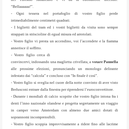
“Bellaaaaaa!”.
- Ogni tessera nel portafoglio di vostro figlio perde
irrimediabilmente centimetri quadrati.
- I biglietti del tram ed i vostri biglietti da visita sono sempre
strappati in striscioline di egual misura ed arrotolati.
- Vostro figlio vi presta un accendino, voi l’accendete e la fiamma
annerisce il soffitto.
- Vostro figlio cerca di
convincervi, indossando una maglietta crivellata, a
votare Pannella
alle prossime elezioni, pronunciando un monologo delirante
infestato dai “calcola” e concluso con “In finale è così”.
- Vostro figlio si sveglia nel cuore della notte convinto di aver visto
Berlusconi entrare dalla finestra per riprendersi l’euroconvertitore.
- Durante i mondiali di calcio scoprite che vostro figlio intona fra i
denti l’inno nazionale olandese e progetta segretamente un viaggio
in camper verso Amsterdam con almeno due amici dotati di
soprannomi incomprensibili.
- Vostro figlio scoppia improvvisamente a ridere fino alle lacrime