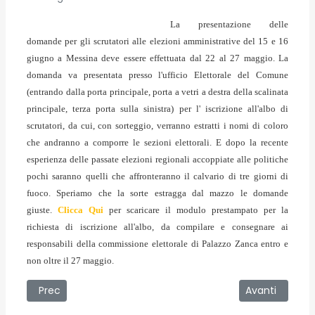
La presentazione delle
domande per gli scrutatori alle elezioni amministrative del 15 e 16
giugno a Messina deve essere effettuata dal 22 al 27 maggio. La
domanda va presentata presso l'ufficio Elettorale del Comune
(entrando dalla porta principale, porta a vetri a destra della scalinata
principale, terza porta sulla sinistra) per l' iscrizione all'albo di
scrutatori, da cui, con sorteggio, verranno estratti i nomi di coloro
che andranno a comporre le sezioni elettorali. E dopo la recente
esperienza delle passate elezioni regionali accoppiate alle politiche
pochi saranno quelli che affronteranno il calvario di tre giorni di
fuoco. Speriamo che la sorte estragga dal mazzo le domande
giuste.
Clicca Qui
per scaricare il modulo prestampato per la
richiesta di iscrizione all'albo, da compilare e consegnare ai
responsabili della commissione elettorale di Palazzo Zanca entro e
non oltre il 27 maggio.
Articolo precedente: 15/05/2008 - Stalking, succede anc
Articolo succe
Prec
Avanti