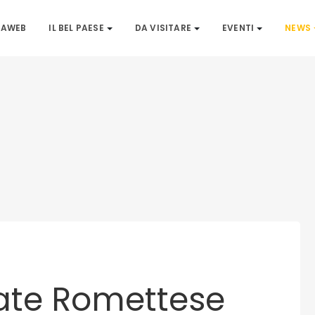
IAWEB
IL BEL PAESE
DA VISITARE
EVENTI
NEWS
tate Romettese