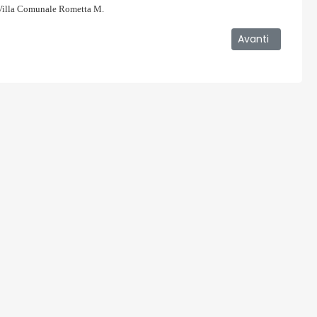
– Villa Comunale Rometta M.
 2008
Articolo succes
Avanti