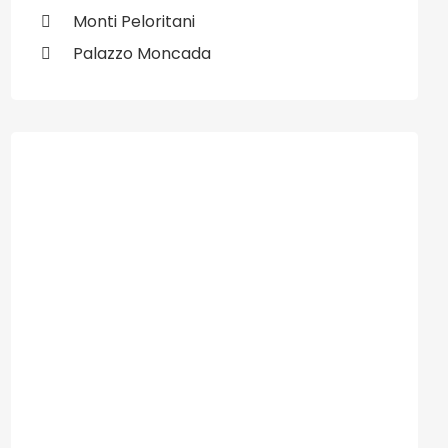
Monti Peloritani
Palazzo Moncada