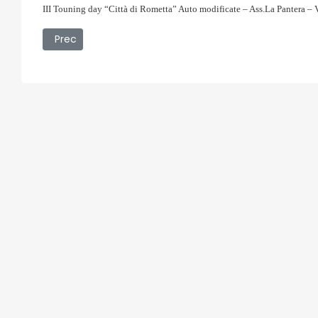
III Touning day “Città di Rometta” Auto modificate – Ass.La Pantera 
Articolo precedente: 16/08/2008 - Estate Saponarese
Prec