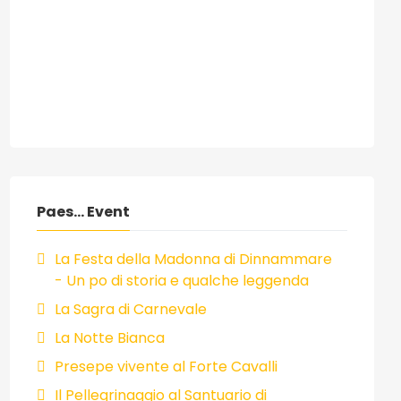
sivo: 16/08/2008 - Estate Milazzese 2008
Paes... Event
La Festa della Madonna di Dinnammare
- Un po di storia e qualche leggenda
La Sagra di Carnevale
La Notte Bianca
Presepe vivente al Forte Cavalli
Il Pellegrinaggio al Santuario di