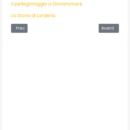
Il pellegrinaggio a Dinnammare
La Storia di Larderia
Articolo precedente: Sabato la Sagra di Carnevale a Larde
Articolo succe
Prec
Avanti