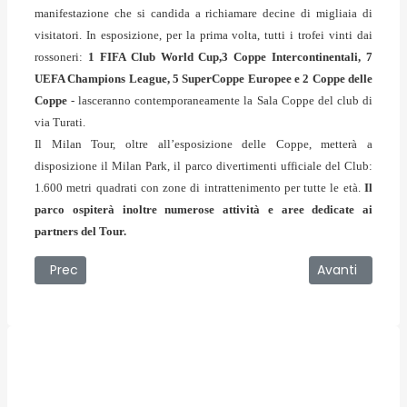
manifestazione che si candida a richiamare decine di migliaia di
visitatori. In esposizione, per la prima volta, tutti i trofei vinti dai
rossoneri:
1 FIFA Club World Cup,
3 Coppe Intercontinentali, 7
UEFA Champions League, 5 SuperCoppe Europee e 2 Coppe delle
Coppe
- lasceranno contemporaneamente la Sala Coppe del club di
via Turati.
Il Milan Tour, oltre all’esposizione delle Coppe, metterà a
disposizione il Milan Park, il parco divertimenti ufficiale del Club:
1.600 metri quadrati con zone di intrattenimento per tutte le età.
Il
parco ospiterà inoltre numerose attività e aree dedicate ai
partners del Tour.
Articolo precedente: 21/07/2008 - Giuseppe Leonardo è il 
Articolo succes
Prec
Avanti