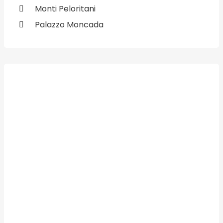
Monti Peloritani
Palazzo Moncada