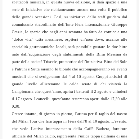
spettacoli musicali, in questa nuova edizione, si darà spazio a una
serie di iniziative che richiameranno ancora una volta il pubblico
delle grandi occasioni. Così, su iniziativa dello staff guidato dal
commissario straordinario dell’Ente Fiera Internazionale Giuseppe
Grazia, lo spazio che negli anni sessanta ha fatto da cornice a una
“dolce vita” tutta messinese, ospiterà un’area dove, accanto alle
specialità gastronomiche locali, sarà possibile gustare le due birre
nate dall’acquisizione degli stabilimenti della Birra Messina da
parte della società Triscele, promotrice dell’iniziativa. Birra del Sole
e Patruni e Sutta saranno le bionde che accompagneranno sei eventi
musicali che si svolgeranno dal 4 al 16 agosto. Gruppi artistici di
grande livello allieteranno le calde serate di chi visiterà la
Campionaria che, quest’anno, aprirà i battenti il 2 agosto e chiuderà
il 17 agosto. I cancelli quest’anno resteranno aperti dalle 17,30 alle
0,30.
Cresce intanto, di giorno in giorno, l’attesa per il taglio del nastro
del Milan Tour che farà tappa in Fiera dall’8 al 10 agosto. L’evento,
che vede l’attivo interessamento della Caffè Barbera, fornitore
ufficiale del Milan calcio, rappresenta l’unica tappa siciliana di una