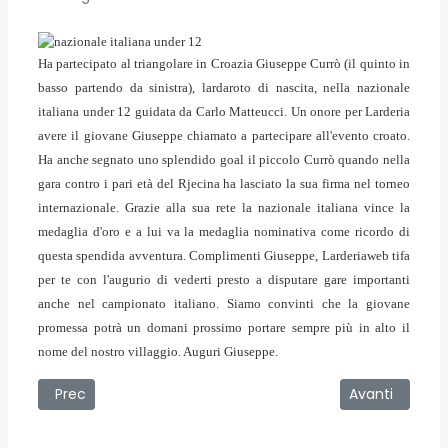
Ha partecipato al triangolare in Croazia Giuseppe Currò (il quinto in
basso partendo da sinistra), lardaroto di nascita, nella nazionale
italiana under 12 guidata da Carlo Matteucci. Un onore per Larderia
avere il giovane Giuseppe chiamato a partecipare all'evento croato.
Ha anche segnato uno splendido goal il piccolo Currò quando nella
gara contro i pari età del Rjecina ha lasciato la sua firma nel torneo
internazionale. Grazie alla sua rete la nazionale italiana vince la
medaglia d'oro e a lui va la medaglia nominativa come ricordo di
questa spendida avventura. Complimenti Giuseppe, Larderiaweb tifa
per te con l'augurio di vederti presto a disputare gare importanti
anche nel campionato italiano. Siamo convinti che la giovane
promessa potrà un domani prossimo portare sempre più in alto il
nome del nostro villaggio. Auguri Giuseppe.
Articolo precedente: 12/08/2008 - La passeggiata dei Gig
Articolo succe
Prec
Avanti