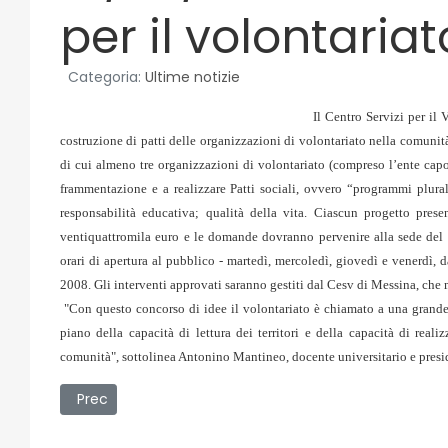
per il volontaria
Categoria:
Ultime notizie
Il
Centro Servizi per il 
costruzione di patti delle organizzazioni di volontariato nella comuni
di cui almeno tre organizzazioni di volontariato (compreso l’ente capof
frammentazione e a realizzare Patti sociali, ovvero “programmi plurali
responsabilità educativa; qualità della vita. Ciascun progetto pres
ventiquattromila euro e le domande dovranno pervenire alla sede del C
orari di apertura al pubblico - martedì, mercoledì, giovedì e venerdì, d
2008. Gli interventi approvati saranno gestiti dal Cesv di Messina, che ma
"Con questo concorso di idee il volontariato è chiamato a una grande a
piano della capacità di lettura dei territori e della capacità di reali
comunità", sottolinea Antonino Mantineo, docente universitario e presi
Articolo precedente: 15/07/2008 - Fc Messina fuori dall
Prec