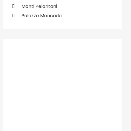
Monti Peloritani
Palazzo Moncada