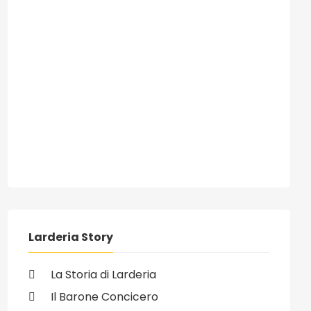
Larderia Story
La Storia di Larderia
ivo: 14/07/2008 - Mostra itinerante Messina 08 - 08 ai lidi di Mor
Il Barone Concicero