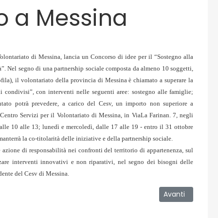
to a Messina
Volontariato di Messina, lancia un Concorso di idee per il “Sostegno alla
tà”. Nel segno di una partnership sociale composta da almeno 10 soggetti,
ila), il volontariato della provincia di Messina è chiamato a superare la
 condivisi”, con interventi nelle seguenti aree: sostegno alle famiglie;
entato potrà prevedere, a carico del Cesv, un importo non superiore a
entro Servizi per il Volontariato di Messina, in ViaLa Farinan. 7, negli
alle 10 alle 13; lunedì e mercoledì, dalle 17 alle 19 - entro il 31 ottobre
nterrà la co-titolarità delle iniziative e della partnership sociale.
zione di responsabilità nei confronti del territorio di appartenenza, sul
zzare interventi innovativi e non riparativi, nel segno dei bisogni delle
dente del Cesv di Messina.
a Serie B
Articolo success
Avanti