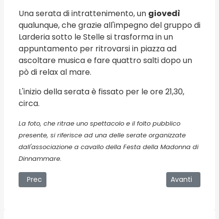
Una serata di intrattenimento, un
giovedì
qualunque, che grazie all'impegno del gruppo di
Larderia sotto le Stelle si trasforma in un
appuntamento per ritrovarsi in piazza ad
ascoltare musica e fare quattro salti dopo un
pò di relax al mare.
L'inizio della serata è fissato per le ore 21,30,
circa.
La foto, che ritrae uno spettacolo e il folto pubblico
presente, si riferisce ad una delle serate organizzate
dall'associazione a cavallo della Festa della Madonna di
Dinnammare.
Articolo precedente: Buon 2014... dal paese dimenticato
Articolo succ
Prec
Avanti