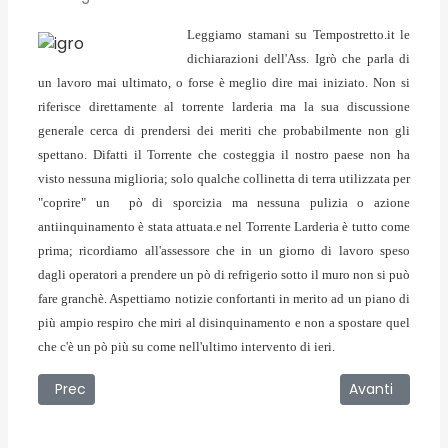
Leggiamo stamani su Tempostretto.it le
dichiarazioni dell'Ass. Igrò che parla di
un lavoro mai ultimato, o forse è meglio dire mai iniziato. Non si
riferisce direttamente al torrente larderia ma la sua discussione
generale cerca di prendersi dei meriti che probabilmente non gli
spettano. Difatti il Torrente che costeggia il nostro paese non ha
visto nessuna miglioria; solo qualche collinetta di terra utilizzata per
"coprire" un pò di sporcizia ma nessuna pulizia o azione
antiinquinamento è stata attuata.e nel Torrente Larderia è tutto come
prima; ricordiamo all'assessore che in un giorno di lavoro speso
dagli operatori a prendere un pò di refrigerio sotto il muro non si può
fare granchè. Aspettiamo notizie confortanti in merito ad un piano di
più ampio respiro che miri al disinquinamento e non a spostare quel
che c'è un pò più su come nell'ultimo intervento di ieri.
Articolo precedente: 09/09/2009 - I risultati dell'ultima att
Articolo succ
Prec
Avanti