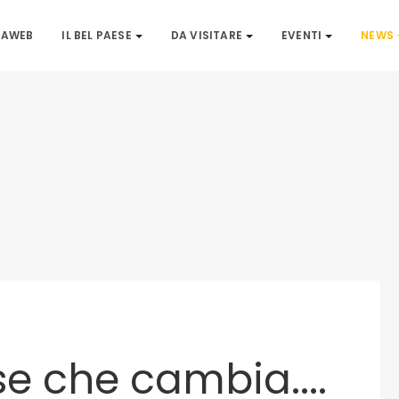
IAWEB
IL BEL PAESE
DA VISITARE
EVENTI
NEWS
se che cambia....