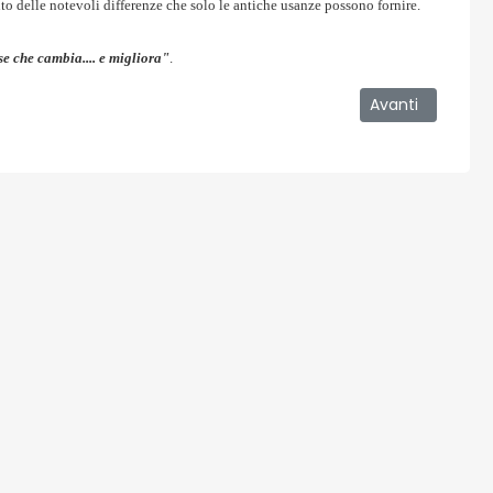
to delle notevoli differenze che solo le antiche usanze possono fornire.
se che cambia.... e migliora"
.
orrente Larderia
Articolo success
Avanti