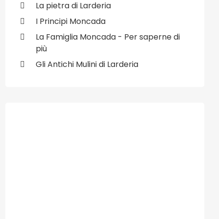
La pietra di Larderia
I Principi Moncada
La Famiglia Moncada - Per saperne di
ivo: 27/03/2009 - L'astuzia del nostro sindaco
più
Gli Antichi Mulini di Larderia