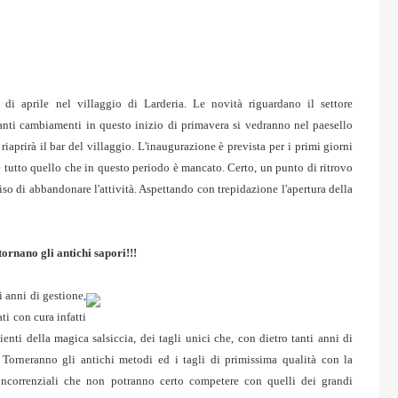
di aprile nel villaggio di Larderia. Le novità riguardano il settore
nti cambiamenti in questo inizio di primavera si vedranno nel paesello
iaprirà il bar del villaggio. L'inaugurazione è prevista per i primi giorni
 e tutto quello che in questo periodo è mancato. Certo, un punto di ritrovo
so di abbandonare l'attività. Aspettando con trepidazione l'apertura della
tornano gli antichi sapori!!!
 anni di gestione,
ti con cura infatti
dienti della magica salsiccia, dei tagli unici che, con dietro tanti anni di
 Torneranno gli antichi metodi ed i tagli di primissima qualità con la
concorrenziali che non potranno certo competere con quelli dei grandi