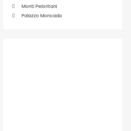
Monti Peloritani
Palazzo Moncada