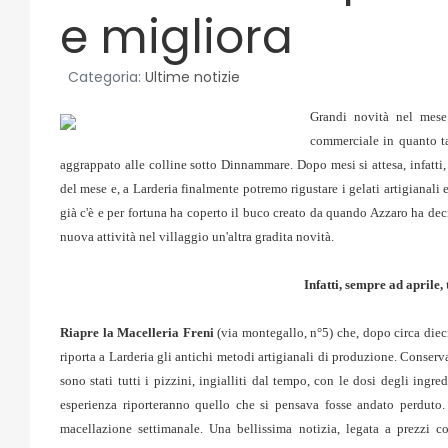
e migliora
Categoria:
Ultime notizie
Grandi novità nel mese 
commerciale in quanto ta
aggrappato alle colline sotto Dinnammare. Dopo mesi si attesa, infatti, r
del mese e, a Larderia finalmente potremo rigustare i gelati artigianali
già c'è e per fortuna ha coperto il buco creato da quando Azzaro ha deci
nuova attività nel villaggio un'altra gradita novità.
Infatti, sempre ad aprile, 
Riapre la Macelleria Freni
(via montegallo, n°5) che, dopo circa dieci
riporta a Larderia gli antichi metodi artigianali di produzione. Conserva
sono stati tutti i pizzini, ingialliti dal tempo, con le dosi degli ingre
esperienza riporteranno quello che si pensava fosse andato perduto.
macellazione settimanale. Una bellissima notizia, legata a prezzi 