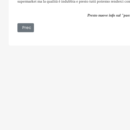
supermarket ma la qualità è indubbia e presto tutti potremo renderci con
Presto nuove info sul "pae
Articolo precedente: 01/04/2009 - Sottosequestro il T
Prec