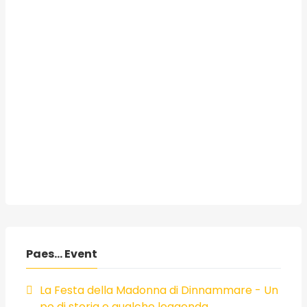
Paes... Event
La Festa della Madonna di Dinnammare - Un
po di storia e qualche leggenda