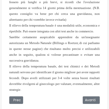
fossero più lunghi o più brevi, si ricordi che l'ovulazione
generalmente si verifica 14 giorni prima della mestruazione.
(N.B.
questo consiglio va bene per chi cerca una gravidanza, non
altrettanto per chi vorrebbe invece evitarla)
Il rilievo della temperatura basale è una modalità utile, economica e
ripetibile. Può essere integrata con altri test anche in commercio.
Sarebbe certamente auspicabile apprendere da un'insegnante
autorizzata un
Metodo Naturale
(
Billings o Roetzer
, di cui parliamo
in queste stesse pagine) che risultano molto precisi e utilizzabili
anche in seguito, qualora si volesse procastinare o evitare una
successiva gravidanza.
Il rilievo della temperatura basale, dei test chimici e dei Metodi
naturali servono per identificare il giorno migliore per avere rapporti
fecondi. Dopo averli utilizzati per 3-4 volte senza buoni risultati
dovrebbe rivolgersi al ginecologo per valutare, eventualmente, altre
strategie.
Articolo precedente: La Procreazione Assistita
Articolo succes
Prec
Avanti