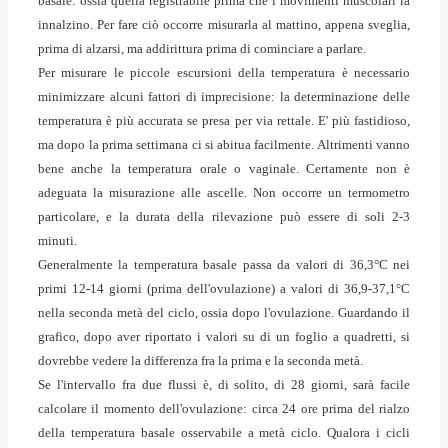
basale
: ossia quella registrabile prima che i movimenti muscolari la
innalzino. Per fare ciò occorre misurarla al mattino, appena sveglia,
prima di alzarsi, ma addirittura prima di cominciare a parlare.
Per misurare le piccole escursioni della temperatura è necessario
minimizzare alcuni fattori di imprecisione: la determinazione delle
temperatura è più accurata se presa per via rettale. E' più fastidioso,
ma dopo la prima settimana ci si abitua facilmente. Altrimenti vanno
bene anche la temperatura orale o vaginale. Certamente non è
adeguata la misurazione alle ascelle. Non occorre un termometro
particolare, e la durata della rilevazione può essere di soli 2-3
minuti.
Generalmente la temperatura basale passa da valori di 36,3°C nei
primi 12-14 giorni (prima dell'ovulazione) a valori di 36,9-37,1°C
nella seconda metà del ciclo, ossia dopo l'ovulazione. Guardando il
grafico, dopo aver riportato i valori su di un foglio a quadretti, si
dovrebbe vedere la differenza fra la prima e la seconda metà.
Se l'intervallo fra due flussi è, di solito, di 28 giorni, sarà facile
calcolare il momento dell'ovulazione: circa 24 ore prima del rialzo
della temperatura basale osservabile a metà ciclo. Qualora i cicli