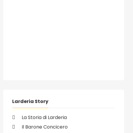
ivo: 07/03/2008 - Apre un centro selezione e pressatura rifiuti a
Larderia Story
La Storia di Larderia
Il Barone Concicero