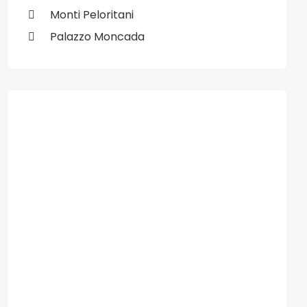
Monti Peloritani
Palazzo Moncada