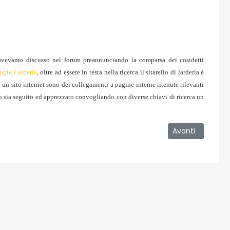
avevamo discusso nel forum preannunciando la comparsa dei cosidetti
ogle Larderia
, oltre ad essere in testa nella ricerca il sitarello di larderia è
un sito internet sono dei collegamenti a pagine interne ritenute rilevanti
to sia seguito ed apprezzato convogliando con diverse chiavi di ricerca un
on a norma a Larderia
Articolo success
Avanti