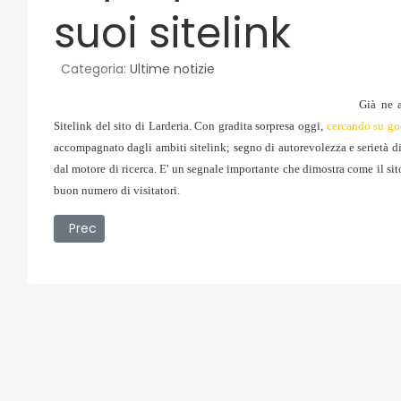
suoi sitelink
Categoria:
Ultime notizie
Già ne 
Sitelink del sito di Larderia. Con gradita sorpresa oggi,
cercando su go
accompagnato dagli ambiti sitelink; segno di autorevolezza e serietà di 
dal motore di ricerca. E' un segnale importante che dimostra come il si
buon numero di visitatori.
Articolo precedente: 10/03/2008 - Ancora un locale n
Prec