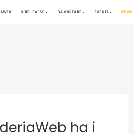
IAWEB
IL BEL PAESE
DA VISITARE
EVENTI
NEWS
rderiaWeb ha i