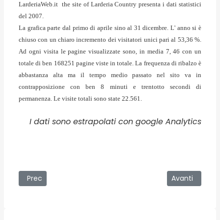
LarderiaWeb.it the site of Larderia Country presenta i dati statistici
del 2007.
La grafica parte dal primo di aprile sino al 31 dicembre. L' anno si è
chiuso con un chiaro incremento dei visitatori unici pari al 53,36 %.
Ad ogni visita le pagine visualizzate sono, in media 7, 46 con un
totale di ben 168251 pagine viste in totale. La frequenza di ribalzo è
abbastanza alta ma il tempo medio passato nel sito va in
contrapposizione con ben 8 minuti e trentotto secondi di
permanenza. Le visite totali sono state 22.561.
I dati sono estrapolati con google Analytics
Articolo precedente: 20/01/2008 - Le famiglie più povere s
Articolo succ
Prec
Avanti