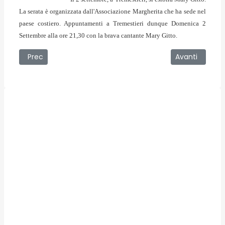
La serata è organizzata dall'Associazione Margherita che ha sede nel
paese costiero. Appuntamenti a Tremestieri dunque Domenica 2
Settembre alla ore 21,30 con la brava cantante Mary Gitto.
Articolo precedente: 01/09/2007 - Serata di Cabaret a La
Articolo succe
Prec
Avanti