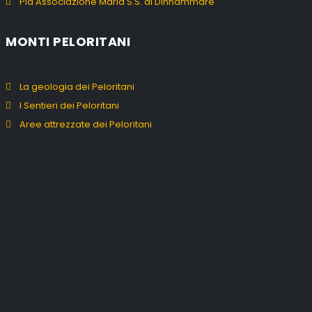
Pia Associazione Maria S.S. di Dinnammare
MONTI PELORITANI
La geologia dei Peloritani
I Sentieri dei Peloritani
Aree attrezzate dei Peloritani