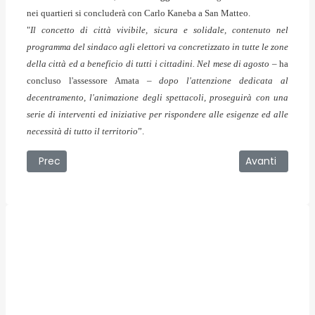
nei quartieri si concluderà con Carlo Kaneba a San Matteo.
"
Il concetto di città vivibile, sicura e solidale, contenuto nel
programma del sindaco agli elettori va concretizzato in tutte le zone
della città ed a beneficio di tutti i cittadini. Nel mese di agosto
– ha
concluso l'assessore Amata –
dopo l'attenzione dedicata al
decentramento, l'animazione degli spettacoli, proseguirà con una
serie di interventi ed iniziative per rispondere alle esigenze ed alle
necessità di tutto il territorio
”.
Articolo precedente: 07/08/2008 - Rosaria Boemi di nuov
Articolo succ
Prec
Avanti