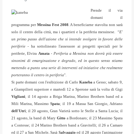
Prende il via
domani il
programma per
Messina Fest 2008
. A beneficiarne stavolta non sarà
solo il centro della città, ma i quartieri e la periferia messinese. “
E'
un primo passo dell'azione che si intende svolgere in favore delle
periferie
- ha sottolineato l'assessore ai progetti speciali per le
periferie, Elvira
Amata
-
Periferia a Messina non dovrà più essere
sinonimi di emarginazione e degrado, ed in questo senso stiamo
mettendo a punto una serie di interventi ed iniziative che realmente
porteranno il centro in periferia
".
Si parte domani con l'esibizione di Carlo
Kaneba
a Gesso; sabato 9,
a Giampilieri superiore e martedì 12 a Sperone sarà la volta di Gigi
Vigliani
; il 14 agosto a Briga Marina, Marino Brothers band ed a
Mili Marina, Massimo
Spata
; il 19 a Massa San Giorgio, Adriano
dell'Utri
; il 20 agosto, Gran Varietà sotto le Stelle a Santa Lucia; il
21 agosto, la band di Mary
Gitto
a Bordonaro; il 23 Massimo Spata
a Contesse; il 24 Marino Brothers band a Gravitelli; il 26 a Camaro
ed il 27 a San Michele, Sasà
Salvaggio
ed il 28 agosto l'animazione