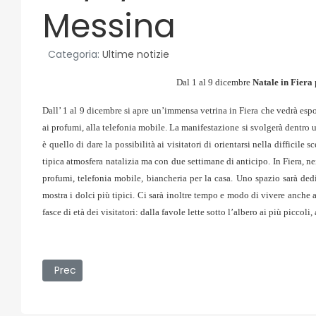
Messina
Categoria:
Ultime notizie
Dal 1 al 9 dicembre
Natale in Fiera
Dall’ 1 al 9 dicembre si apre un’immensa vetrina in Fiera che vedrà espos
ai profumi, alla telefonia mobile. La manifestazione si svolgerà dentro un
è quello di dare la possibilità ai visitatori di orientarsi nella difficile
tipica atmosfera natalizia ma con due settimane di anticipo. In Fiera, ne
profumi, telefonia mobile, biancheria per la casa. Uno spazio sarà dedic
mostra i dolci più tipici. Ci sarà inoltre tempo e modo di vivere anche 
fasce di età dei visitatori: dalla favole lette sotto l’albero ai più piccoli,
Articolo precedente: 05/11/2007 - E' un disastro sul qu
Prec