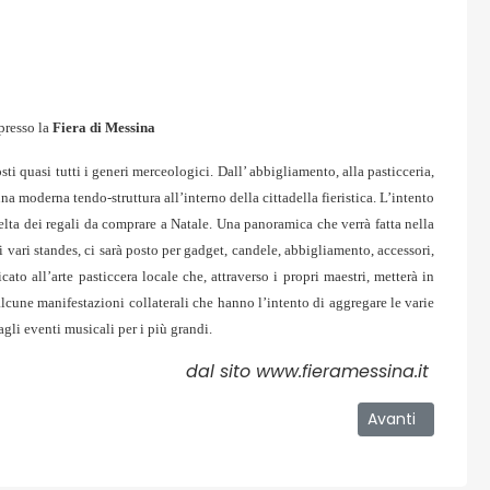
presso la
Fiera di Messina
ti quasi tutti i generi merceologici. Dall’ abbigliamento, alla pasticceria,
a moderna tendo-struttura all’interno della cittadella fieristica. L’intento
 scelta dei regali da comprare a Natale. Una panoramica che verrà fatta nella
i vari standes, ci sarà posto per gadget, candele, abbigliamento, accessori,
ato all’arte pasticcera locale che, attraverso i propri maestri, metterà in
alcune manifestazioni collaterali che hanno l’intento di aggregare le varie
 agli eventi musicali per i più grandi.
dal sito www.fieramessina.it
ale il governo deve intervenire
Articolo successi
Avanti