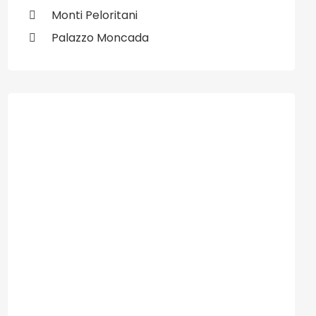
Monti Peloritani
Palazzo Moncada