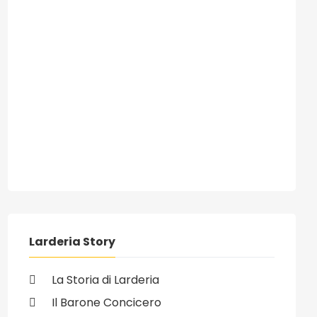
Larderia Story
vo: 05/11/2007 - Birra e Dintorni alla Fiera di Messina
La Storia di Larderia
Il Barone Concicero