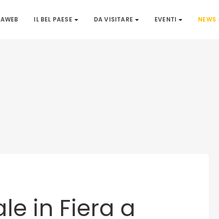
IAWEB
IL BEL PAESE
DA VISITARE
EVENTI
NEWS
le in Fiera a