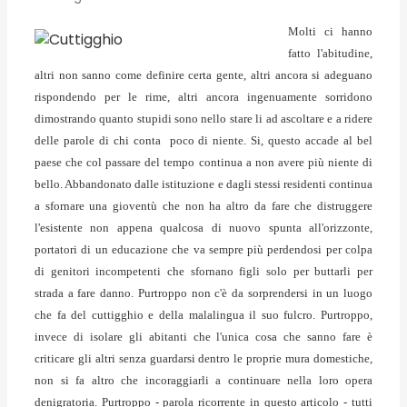
Molti ci hanno
fatto l'abitudine,
altri non sanno come definire certa gente, altri ancora si adeguano
rispondendo per le rime, altri ancora ingenuamente sorridono
dimostrando quanto stupidi sono nello stare li ad ascoltare e a ridere
delle parole di chi conta poco di niente. Si, questo accade al bel
paese che col passare del tempo continua a non avere più niente di
bello. Abbandonato dalle istituzione e dagli stessi residenti continua
a sfornare una gioventù che non ha altro da fare che distruggere
l'esistente non appena qualcosa di nuovo spunta all'orizzonte,
portatori di un educazione che va sempre più perdendosi per colpa
di genitori incompetenti che sfornano figli solo per buttarli per
strada a fare danno. Purtroppo non c'è da sorprendersi in un luogo
che fa del cuttigghio e della malalingua il suo fulcro. Purtroppo,
invece di isolare gli abitanti che l'unica cosa che sanno fare è
criticare gli altri senza guardarsi dentro le proprie mura domestiche,
non si fa altro che incoraggiarli a continuare nella loro opera
denigratoria. Purtroppo - parola ricorrente in questo articolo - tutti