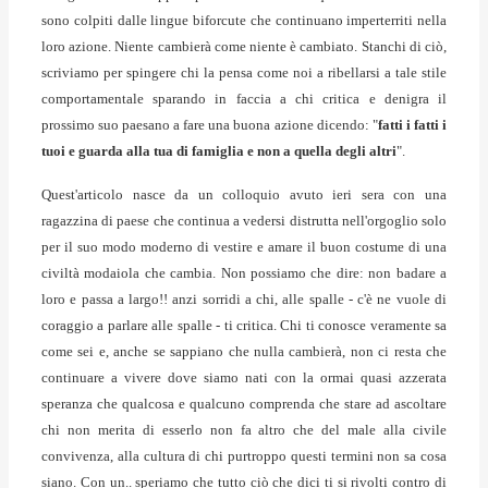
sono colpiti dalle lingue biforcute che continuano imperterriti nella
loro azione. Niente cambierà come niente è cambiato. Stanchi di ciò,
scriviamo per spingere chi la pensa come noi a ribellarsi a tale stile
comportamentale sparando in faccia a chi critica e denigra il
prossimo suo paesano a fare una buona azione dicendo: "
fatti i fatti i
tuoi e guarda alla tua di famiglia e non a quella degli altri
".
Quest'articolo nasce da un colloquio avuto ieri sera con una
ragazzina di paese che continua a vedersi distrutta nell'orgoglio solo
per il suo modo moderno di vestire e amare il buon costume di una
civiltà modaiola che cambia. Non possiamo che dire: non badare a
loro e passa a largo!! anzi sorridi a chi, alle spalle - c'è ne vuole di
coraggio a parlare alle spalle - ti critica. Chi ti conosce veramente sa
come sei e, anche se sappiano che nulla cambierà, non ci resta che
continuare a vivere dove siamo nati con la ormai quasi azzerata
speranza che qualcosa e qualcuno comprenda che stare ad ascoltare
chi non merita di esserlo non fa altro che del male alla civile
convivenza, alla cultura di chi purtroppo questi termini non sa cosa
siano. Con un.. speriamo che tutto ciò che dici ti si rivolti contro di