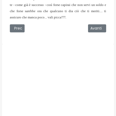
te
- come già è successo -
così forse capirai che non servi un soldo e
che forse sarebbe ora che qualcuno ti dia ciò che ti meriti.... ti
assicuro che manca poco... vali picca!!!!.
Articolo precedente: 22/06/2009 - Le nuove incompiute d
Articolo succes
Prec
Avanti