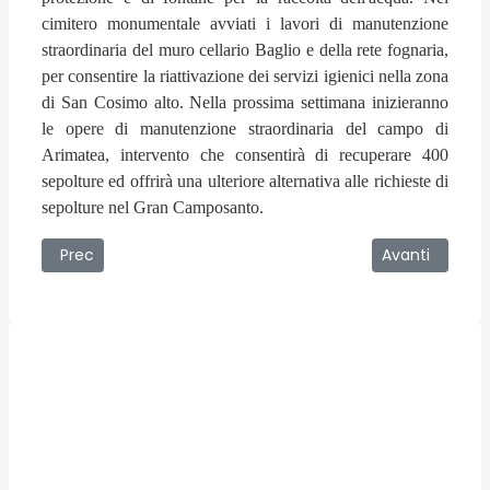
cimitero monumentale avviati i lavori di manutenzione
straordinaria del muro cellario Baglio e della rete fognaria,
per consentire la riattivazione dei servizi igienici nella zona
di San Cosimo alto. Nella prossima settimana inizieranno
le opere di manutenzione straordinaria del campo di
Arimatea, intervento che consentirà di recuperare 400
sepolture ed offrirà una ulteriore alternativa alle richieste di
sepolture nel Gran Camposanto.
Articolo precedente: 25/09/2007 - La giornata nazionale 
Articolo succe
Prec
Avanti