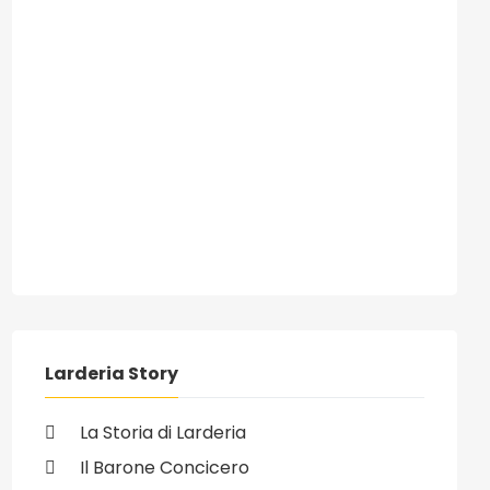
ivo: 16/10/2007 - Lavori sospesi a Santa Margherita; problemi di 
Larderia Story
La Storia di Larderia
Il Barone Concicero