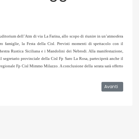
uditorium dell’Atm di via La Farina, allo scopo di riunire in un’atmosfera
oro famiglie, la Festa della Cisl. Previsti momenti di spettacolo con il
chestra Rustica Siciliana e i Mandolini dei Nebrodi. Alla manifestazione,
l segretario provinciale della Cisl Fp Saro La Rosa, parteciperà anche il
 regionale Fp Cisl Mimmo Milazzo. A conclusione della serata sarà offerto
 : Messina dal novantunesimo posto al cinquantaseiesimo
Articolo success
Avanti