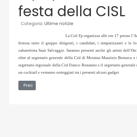
festa della CISL
Categoria:
Ultime notizie
La Cisl Fp organizza alle ore 17 presso l’A
festosa tutto il gruppo dirigenti, i candidati, i simpatizzanti e le l
cabarettista Sasà Salvaggio. Saranno presenti anche gli artisti dell’Or
oltre al segretario generale della Cisl di Messina Maurizio Bernava e i
segretario regionale della Cisl Franco Bonanno e il segretario generale
un cocktail e verranno sorteggiati tra i presenti alcuni gadget.
Articolo precedente: 16/10/2007 - Ecosistema Urbano
Prec