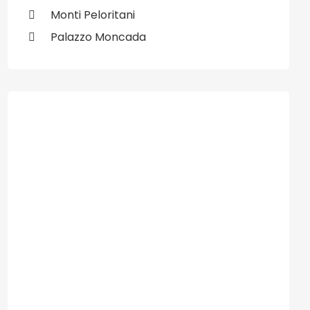
Monti Peloritani
Palazzo Moncada