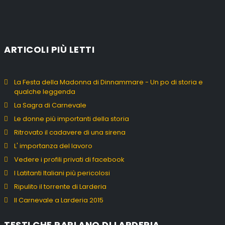
ARTICOLI PIÙ LETTI
La Festa della Madonna di Dinnammare - Un po di storia e
qualche leggenda
La Sagra di Carnevale
Le donne più importanti della storia
Ritrovato il cadavere di una sirena
L' importanza del lavoro
Vedere i profili privati di facebook
I Latitanti Italiani più pericolosi
Ripulito il torrente di Larderia
Il Carnevale a Larderia 2015
TESTI CHE PARLANO DI LARDERIA