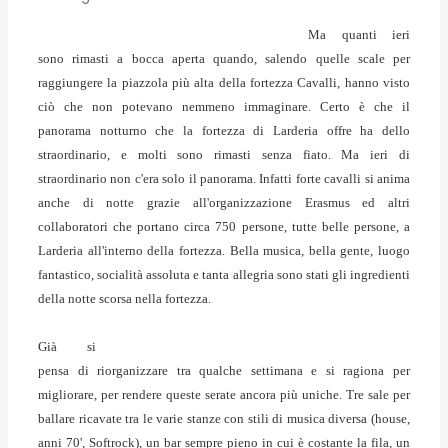
Ma quanti ieri
sono rimasti a bocca aperta quando, salendo quelle scale per
raggiungere la piazzola più alta della fortezza Cavalli, hanno visto
ciò che non potevano nemmeno immaginare. Certo è che il
panorama notturno che la fortezza di Larderia offre ha dello
straordinario, e molti sono rimasti senza fiato. Ma ieri di
straordinario non c'era solo il panorama. Infatti forte cavalli si anima
anche di notte grazie all'organizzazione Erasmus ed altri
collaboratori che portano circa 750 persone, tutte belle persone, a
Larderia all'interno della fortezza. Bella musica, bella gente, luogo
fantastico, socialità assoluta e tanta allegria sono stati gli ingredienti
della notte scorsa nella fortezza.
Già si
pensa di riorganizzare tra qualche settimana e si ragiona per
migliorare, per rendere queste serate ancora più uniche. Tre sale per
ballare ricavate tra le varie stanze con stili di musica diversa (house,
anni 70', Softrock), un bar sempre pieno in cui è costante la fila, un