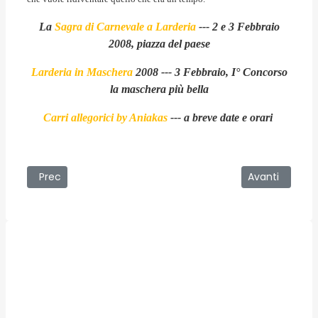
La
Sagra di Carnevale a Larderia
--- 2 e 3 Febbraio
2008, piazza del paese
Larderia in Maschera
2008 --- 3 Febbraio, I° Concorso
la maschera più bella
Carri allegorici by Aniakas
--- a breve date e orari
Articolo precedente: 14/01/2008 - Larderia in Maschera 2
Articolo succe
Prec
Avanti