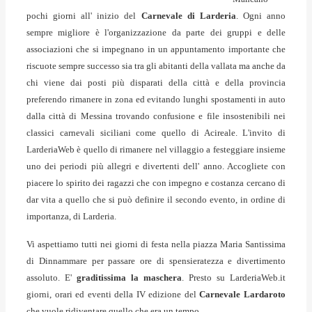
pochi giorni all' inizio del
Carnevale di Larderia
. Ogni anno
sempre migliore è l'organizzazione da parte dei gruppi e delle
associazioni che si impegnano in un appuntamento importante che
riscuote sempre successo sia tra gli abitanti della vallata ma anche da
chi viene dai posti più disparati della città e della provincia
preferendo rimanere in zona ed evitando lunghi spostamenti in auto
dalla città di Messina trovando confusione e file insostenibili nei
classici carnevali siciliani come quello di Acireale. L'invito di
LarderiaWeb è quello di rimanere nel villaggio a festeggiare insieme
uno dei periodi più allegri e divertenti dell' anno. Accogliete con
piacere lo spirito dei ragazzi che con impegno e costanza cercano di
dar vita a quello che si può definire il secondo evento, in ordine di
importanza, di Larderia.
Vi aspettiamo tutti nei giorni di festa nella piazza Maria Santissima
di Dinnammare per passare ore di spensieratezza e divertimento
assoluto. E'
graditissima la maschera
. Presto su LarderiaWeb.it
giorni, orari ed eventi della IV edizione del
Carnevale Lardaroto
che vuole ridiventare quello che era un tempo.