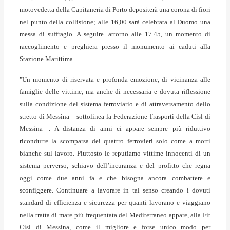
motovedetta della Capitaneria di Porto depositerà una corona di fiori
nel punto della collisione; alle 16,00 sarà celebrata al Duomo una
messa di suffragio. A seguire. attorno alle 17.45, un momento di
raccoglimento e preghiera presso il monumento ai caduti alla
Stazione Marittima.
"Un momento di riservata e profonda emozione, di vicinanza alle
famiglie delle vittime, ma anche di necessaria e dovuta riflessione
sulla condizione del sistema ferroviario e di attraversamento dello
stretto di Messina – sottolinea la Federazione Trasporti della Cisl di
Messina -. A distanza di anni ci appare sempre più riduttivo
ricondurre la scomparsa dei quattro ferrovieri solo come a morti
bianche sul lavoro. Piuttosto le reputiamo vittime innocenti di un
sistema perverso, schiavo dell’incuranza e del profitto che regna
oggi come due anni fa e che bisogna ancora combattere e
sconfiggere. Continuare a lavorare in tal senso creando i dovuti
standard di efficienza e sicurezza per quanti lavorano e viaggiano
nella tratta di mare più frequentata del Mediterraneo appare, alla Fit
Cisl di Messina, come il migliore e forse unico modo per