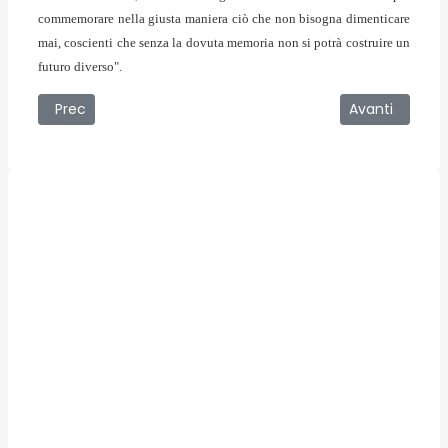
commemorare nella giusta maniera ciò che non bisogna dimenticare
mai, coscienti che senza la dovuta memoria non si potrà costruire un
futuro diverso".
Articolo precedente: 14/01/2009 - Alla Figliozzi Costruzi
Articolo succe
Prec
Avanti