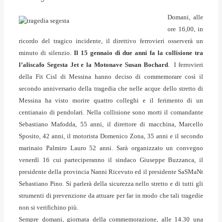
Domani, alle
ore 16,00, in
ricordo del tragico incidente, il direttivo ferrovieri osserverà un
minuto di silenzio.
Il 15 gennaio di due anni fa la collisione tra
l’aliscafo Segesta Jet e la Motonave Susan Bochard
. I ferrovieri
della Fit Cisl di Messina hanno deciso di commemorare così il
secondo anniversario della tragedia che nelle acque dello stretto di
Messina ha visto morire quattro colleghi e il ferimento di un
centianaio di pendolari. Nella collisione sono morti il comandante
Sebastiano Mafodda, 55 anni, il direttore di macchina, Marcello
Sposito, 42 anni, il motorista Domenico Zona, 35 anni e il secondo
marinaio Palmiro Lauro 52 anni. Sarà organizzato un convegno
venerdì 16 cui parteciperanno il sindaco Giuseppe Buzzanca, il
presidente della provincia Nanni Ricevuto ed il presidente SaSMaNt
Sebastiano Pino. Si parlerà della sicurezza nello stretto e di tutti gli
strumenti di prevenzione da attuare per far in modo che tali tragedie
non si verifichino più.
Sempre domani, giornata della commemorazione, alle 14.30 una