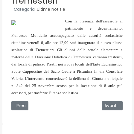
Tremestieri
Categoria:
Ultime notizie
Con la presenza dell'assessore al
patrimonio e decentramento,
Francesco Mondello accompagnato dalle autorità scolastiche
cittadine
venerdì 6, alle ore 12,00
sarà inaugurato il nuovo plesso
scolastico di Tremestieri. Gli alunni della scuola elementare e
materna della Direzione Didattica di Tremestieri verranno trasferiti,
dai locali di palazzo Presti, nei nuovi locali dell'Ente Ecclesiastico
Suore Cappuccine del Sacro Cuore a Pistunina in via Consolare
Valeria. L'intervento concretizzerà la delibera di Giunta municipale
n. 842 del 25 novembre scorso per la locazione di 8 aule più
accessori, per trasferire l'utenza scolastica.
Articolo precedente: 05/02/2009 - La notte della Cultura a
Articolo succe
Prec
Avanti