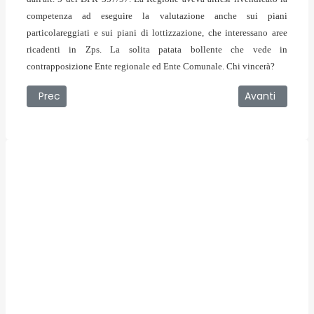
competenza ad eseguire la valutazione anche sui piani
particolareggiati e sui piani di lottizzazione, che interessano aree
ricadenti in Zps. La solita patata bollente che vede in
contrapposizione Ente regionale ed Ente Comunale. Chi vincerà?
Articolo precedente: 04/01/2008 - Iniziano i Saldi e occhio
Articolo succes
Prec
Avanti